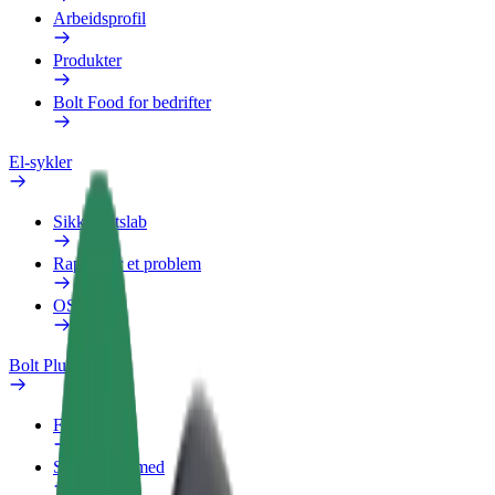
Arbeidsprofil
Produkter
Bolt Food for bedrifter
El-sykler
Sikkerhetslab
Rapporter et problem
OSS
Bolt Pluss
Fordeler
Slik blir du med