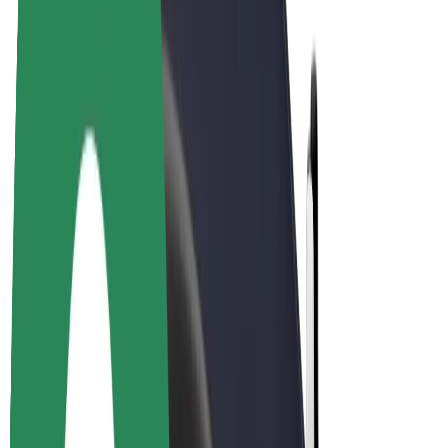
El-sykler
Bolt Pluss
Tjen med Bolt
Sjåfører
Sjåførinntekter
Leveringsbud
Inntekter for leveringsbud
Bolt Food-partnere
Flåter
Franchiser
Bedrift
Karrierer