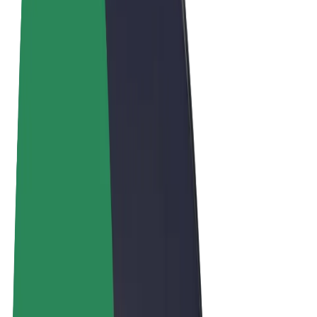
Vilkår og betingelser
Personvern
Informasjonskapsler
© 2026 Bolt Technology OÜ
Produkter
Turer
Sparkesykler
Bolt Market
Bolt Food
Bolt Drive
Bolt for Business