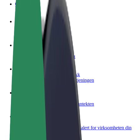
OSS
Bli en sjåfør
Tjen penger på egne vilkår
Bli et leveringsbud
Lever mat og få betalt ukentlig
Legg til en restaurant eller butikk
Nå ut til flere kunder og øk inntjeningen
Registrer deg som flåteeier
Legg til flåten din i Bolt og øk inntekten
Bolt for Business
Bolt-produkter og tjenester oppskalert for virksomheten din