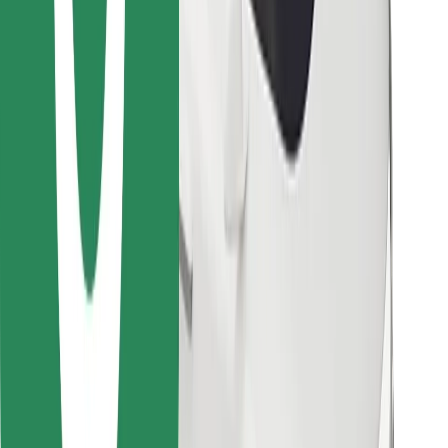
Finn yndlingsmaten din!
Last ned Bolt Food-appen