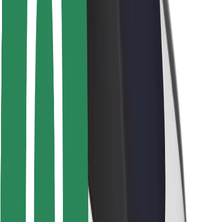
Sikkerhet for passasjer
Sjåførsikkerhet
Sikkerhet for sparkesykler
Sikkerhetslab
Byer
Steder
Byløsninger
Flyplasser
Bolt-ladestasjoner
Brukerstøtte
For passasjerer
For sjåfører