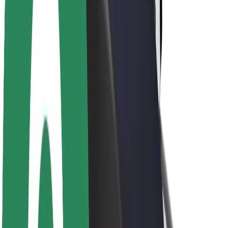
Om Bolt
Bærekraft hos Bolt
Prosjekt Zero
Blogg
Nyhetsrom
Retningslinjer for varemerke
Oppdrag
Investorrelasjoner
Ledelse
Merkevare
Media
Urban Fund
Sikkerhet