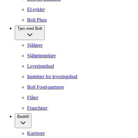
El-sykler
Bolt Pluss
Tjen med Bolt
Sjåfører
Sjåførinntekter
Leveringsbud
Inntekter for leveringsbud
Bolt Food-partnere
Flåter
Franchiser
Bedrift
Karrierer