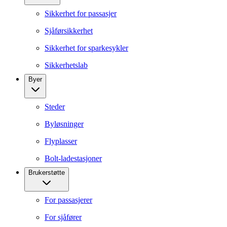
Sikkerhet for passasjer
Sjåførsikkerhet
Sikkerhet for sparkesykler
Sikkerhetslab
Byer
Steder
Byløsninger
Flyplasser
Bolt-ladestasjoner
Brukerstøtte
For passasjerer
For sjåfører