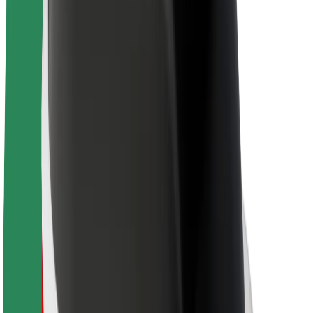
Zrównoważony rozwój w Bolt
Projekt Zero
Blog
Biuro prasowe
Wytyczne dotyczące marki
Misja
Relacje inwestorskie
Zespół zarządzający
Marka
Media
Fundusz Miejski
Bezpieczeństwo