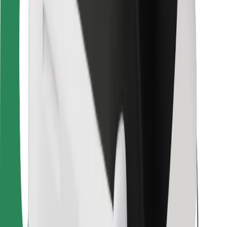
Bolt Food
Dla właścicieli floty
Dla restauracji
Bolt for Business
Inna
Dostawcy
Ogólne Warunki
Pliki cookie
Bezpieczeństwo
Zamów przejazd w kilka minut!
Pobierz aplikację Bolt
Znajdź swoje ulubione jedzenie!