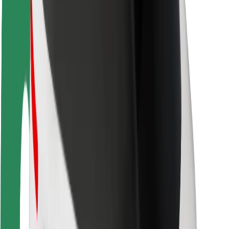
Bezpieczeństwo pasażerów
Bezpieczeństwo kierowców
Bezpieczna jazda na hulajnogach
Laboratorium bezpieczeństwa
Miasta
Lokalizacje
Rozwiązania dla miast
Lotniska
Stacje ładowania Bolt
Pomoc
Dla pasażerów
Dla kierowców
Dla dostawców