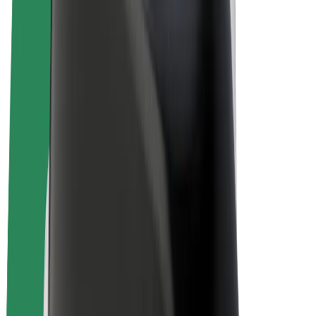
Rowery elektryczne
Bolt Plus
Zarabiaj z Bolt
Kierowcy
Zarobki kierowcy
Kurierzy
Zarobki kuriera
Partnerzy Bolt Food
Floty
Franczyza
O nas
Kariera
O firmie Bolt