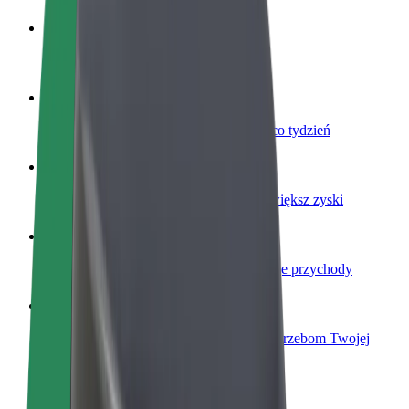
Zostań kierowcą
Zarabiaj na swoich warunkach
Zostań dostawcą
Dostarczaj jedzenie i otrzymuj wypłatę co tydzień
Dodaj swoją restaurację lub sklep
Dotrzyj do większej liczby klientów i zwiększ zyski
Zarejestruj się jako właściciel floty
Dodaj swoją flotę do Bolt i zwiększ swoje przychody
Bolt for Business
Produkty i usługi Bolt odpowiadające potrzebom Twojej
firmy