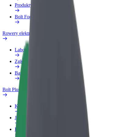
Produkty
Bolt Food dla firm
Rowery elektryczne
Laboratorium bezpieczeństwa
Zgłoś problem
Baza wiedzy
Bolt Plus
Korzyści
Jak dołączyć
Baza wiedzy