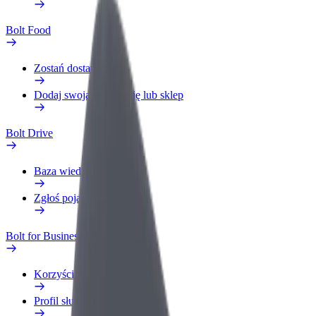
Bolt Food
Zostań dostawcą
Dodaj swoją restaurację lub sklep
Bolt Drive
Baza wiedzy
Zgłoś pojazd
Bolt for Business
Korzyści
Profil służbowy