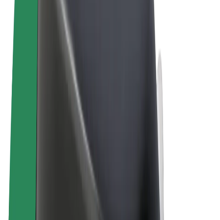
Ogólne Warunki
Prywatność
Pliki cookie
© 2026 Bolt Technology OÜ
Produkty
Przejazdy
Hulajnogi elektryczne
Bolt Market
Bolt Food
Bolt Drive
Bolt for Business