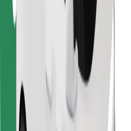
Znajdź swoje ulubione jedzenie!
Pobierz aplikację Bolt Food