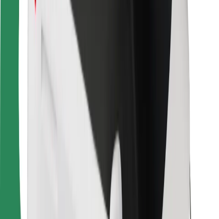
Dla dostawców
Bolt Food
Dla właścicieli floty
Dla restauracji
Bolt for Business
Inna
Dostawcy
Ogólne Warunki
Pliki cookie
Bezpieczeństwo
Zamów przejazd w kilka minut!
Pobierz aplikację Bolt