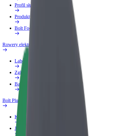
Profil służbowy
Produkty
Bolt Food dla firm
Rowery elektryczne
Laboratorium bezpieczeństwa
Zgłoś problem
Baza wiedzy
Bolt Plus
Korzyści
Jak dołączyć