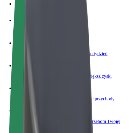
Baza wiedzy
Zostań kierowcą
Zarabiaj na swoich warunkach
Zostań dostawcą
Dostarczaj jedzenie i otrzymuj wypłatę co tydzień
Dodaj swoją restaurację lub sklep
Dotrzyj do większej liczby klientów i zwiększ zyski
Zarejestruj się jako właściciel floty
Dodaj swoją flotę do Bolt i zwiększ swoje przychody
Bolt for Business
Produkty i usługi Bolt odpowiadające potrzebom Twojej
firmy