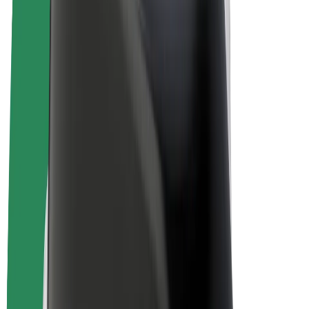
Bolt for Business
Rowery elektryczne
Bolt Plus
Zarabiaj z Bolt
Kierowcy
Zarobki kierowcy
Kurierzy
Zarobki kuriera
Partnerzy Bolt Food
Floty
Franczyza
O nas