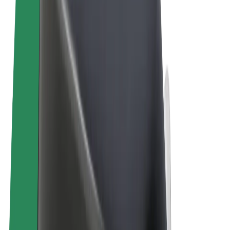
Ogólne Warunki
Prywatność
Pliki cookie
© 2026 Bolt Technology OÜ
Produkty
Przejazdy
Hulajnogi elektryczne
Bolt Market
Bolt Food
Bolt Drive