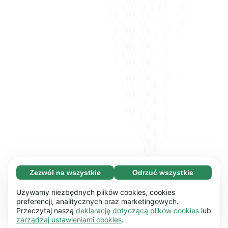
Zezwól na wszystkie
Odrzuć wszystkie
Konieczne (65)
Konieczne pliki cookie pomagają usprawnić
Dowiedz się więcej
Używamy niezbędnych plików cookies, cookies
działanie naszej strony internetowej i jej
preferencji, analitycznych oraz marketingowych.
Przeczytaj naszą
deklarację dotyczącą plików cookies
lub
podstawowych funkcji np. nawigacji strony.
Preferencyjne (17)
zarządzaj ustawieniami cookies
.
Bez tych plików cookie strona internetowa nie