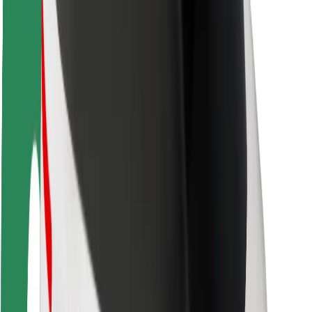
Bezpieczeństwo pasażerów
Bezpieczeństwo kierowców
Bezpieczna jazda na hulajnogach
Laboratorium bezpieczeństwa
Miasta
Lokalizacje
Rozwiązania dla miast
Lotniska
Stacje ładowania Bolt
Pomoc
Dla pasażerów
Dla kierowców