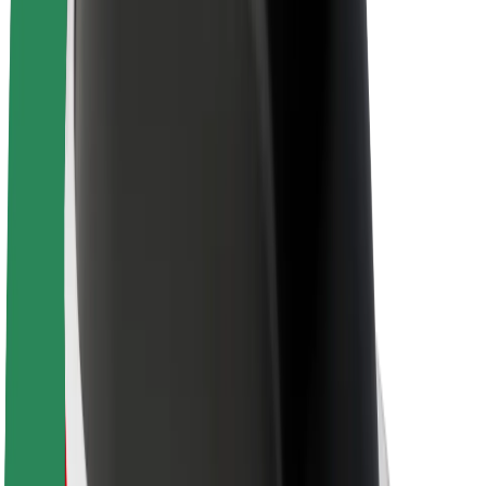
Kariera
O firmie Bolt
Zrównoważony rozwój w Bolt
Projekt Zero
Blog
Biuro prasowe
Wytyczne dotyczące marki
Misja
Relacje inwestorskie
Zespół zarządzający
Marka
Media
Fundusz Miejski
Bezpieczeństwo