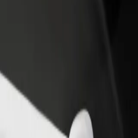
 swoją restaurację lub sklep
Zarejestruj się jako właściciel floty
B
yj do większej liczby klientów
Dodaj swoją flotę do Bolt i zwiększ
P
ększ zyski
swoje przychody
ar? Zapoznaj się z naszymi usługami i znajdź dla siebie idealny środek
Pobierz Bolt Food
.