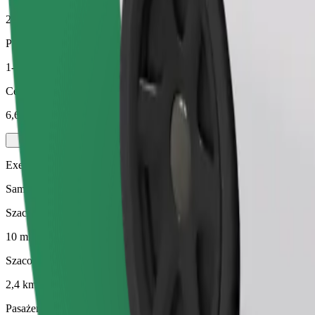
2,4 km
Pasażerowie
1-4
Cena szacunkowa
6,60 GBP
Executive
Samochody premium średniej wielkości z wysokiej klasy udogodnien
Szacowany czas podróży
10 min
Szacowana odległość
2,4 km
Pasażerowie