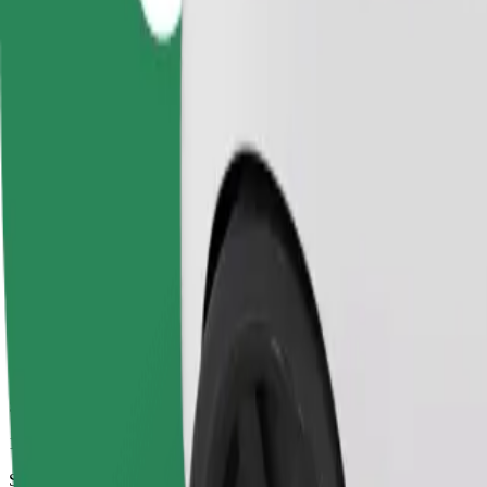
10 min
Szacowana odległość
2,4 km
Pasażerowie
1-4
Cena szacunkowa
5,40 GBP
Comfort
Większe samochody z większą przestrzenią na nogi i bagaż
Szacowany czas podróży
10 min
Szacowana odległość