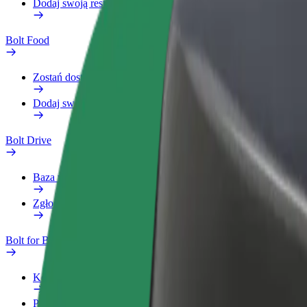
Dodaj swoją restaurację lub sklep
Bolt Food
Zostań dostawcą
Dodaj swoją restaurację lub sklep
Bolt Drive
Baza wiedzy
Zgłoś pojazd
Bolt for Business
Korzyści
Profil służbowy