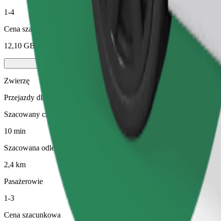
1-4
Cena szacunkowa
12,10 GBP
Zwierzę
Przejazdy dla Ciebie i Twojego pupila. Psy muszą nosić kaganiec, m
Szacowany czas podróży
10 min
Szacowana odległość
2,4 km
Pasażerowie
1-3
Cena szacunkowa