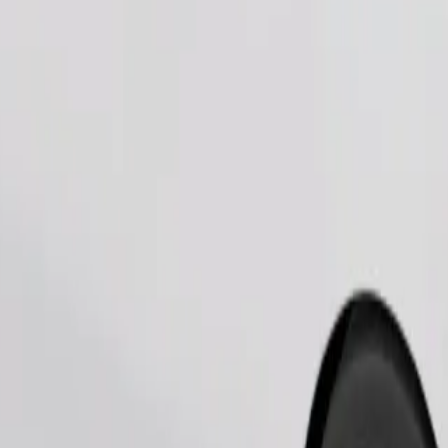
Zamów przejazd
iami