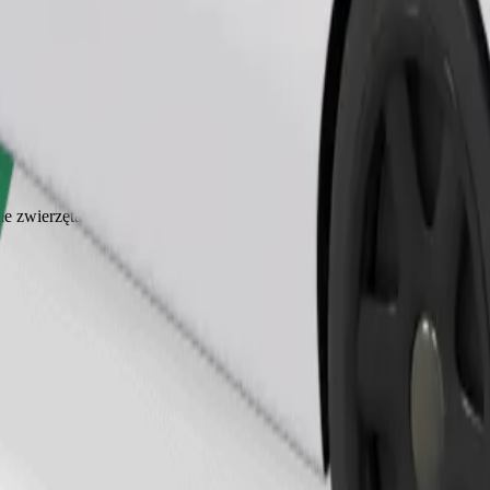
Zamów przejazd
ałe zwierzęta wymagają transportera, a siedzenia muszą być zabezpiec