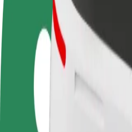
Zostań kierowcą
Zostań dostawcą
Dodaj
Zarabiaj na swoich
Dostarczaj jedzenie i otrzymuj
Dotrz
warunkach
wypłatę co tydzień
i zwi
Jak dostać się z TK Maxx do Heidi's Bier Bar
Szukasz najlepszego sposobu na dotarcie z TK Maxx do Heidi's Bier B
Z
TK Maxx
Do
Heidi's Bier Bar
Wygoda i komfort w kilku kliknięciach!
Bolt
Niezawodne przejazdy codziennymi samochodami średniej wielkości
Szacowany czas podróży