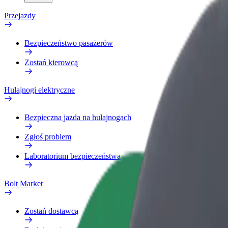
Przejazdy
Bezpieczeństwo pasażerów
Zostań kierowcą
Hulajnogi elektryczne
Bezpieczna jazda na hulajnogach
Zgłoś problem
Laboratorium bezpieczeństwa
Bolt Market
Zostań dostawcą