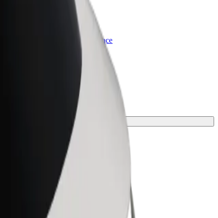
olt for Business
rodukty i usługi Bolt odpowiadające
potrzebom Twojej firmy
 transportu.