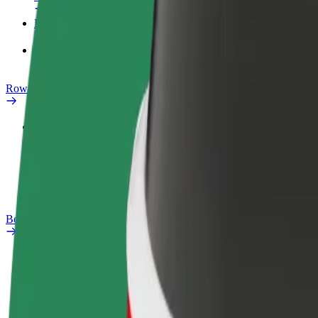
Produkty
Bolt Food dla firm
Rowery elektryczne
Laboratorium bezpieczeństwa
Zgłoś problem
Baza wiedzy
Bolt Plus
Korzyści
Jak dołączyć
Baza wiedzy