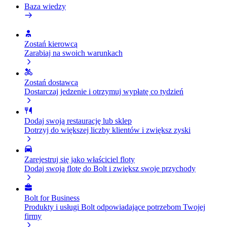
Baza wiedzy
Zostań kierowcą
Zarabiaj na swoich warunkach
Zostań dostawcą
Dostarczaj jedzenie i otrzymuj wypłatę co tydzień
Dodaj swoją restaurację lub sklep
Dotrzyj do większej liczby klientów i zwiększ zyski
Zarejestruj się jako właściciel floty
Dodaj swoją flotę do Bolt i zwiększ swoje przychody
Bolt for Business
Produkty i usługi Bolt odpowiadające potrzebom Twojej
firmy