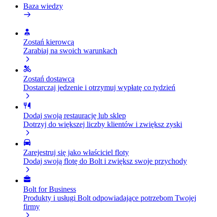
Baza wiedzy
Zostań kierowcą
Zarabiaj na swoich warunkach
Zostań dostawcą
Dostarczaj jedzenie i otrzymuj wypłatę co tydzień
Dodaj swoją restaurację lub sklep
Dotrzyj do większej liczby klientów i zwiększ zyski
Zarejestruj się jako właściciel floty
Dodaj swoją flotę do Bolt i zwiększ swoje przychody
Bolt for Business
Produkty i usługi Bolt odpowiadające potrzebom Twojej
firmy