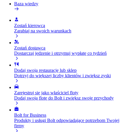
Baza wiedzy
Zostań kierowcą
Zarabiaj na swoich warunkach
Zostań dostawcą
Dostarczaj jedzenie i otrzymuj wypłatę co tydzień
Dodaj swoją restaurację lub sklep
Dotrzyj do większej liczby klientów i zwiększ zyski
Zarejestruj się jako właściciel floty
Dodaj swoją flotę do Bolt i zwiększ swoje przychody
Bolt for Business
Produkty i usługi Bolt odpowiadające potrzebom Twojej
firmy