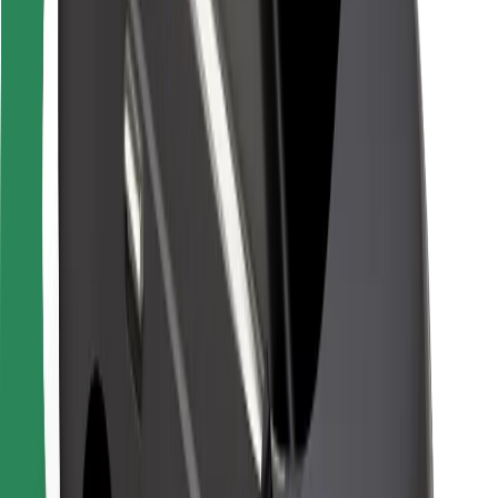
Pentru curieri
Bolt Food
Pentru proprietarii de flotă
Pentru restaurante
Bolt For Business
Altele
Furnizori
Termeni și Condiții
Cookie-uri
Securitate
Obține o cursă în câteva minute!
Descarcă aplicația Bolt