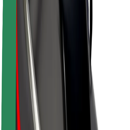
Despre Bolt
Sustenabilitatea la Bolt
Proiectul Zero
Blog
Centrul de presă
Manual de brand
Misiune
Relații cu investitorii
Conducere
Brand
Presă
Fondul Urban
Siguranță