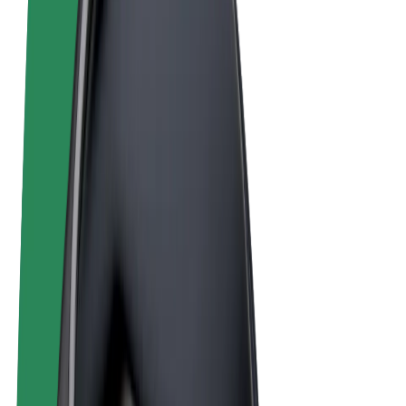
Termeni și Condiții
Confidențialitate
Cookie-uri
© 2026 Bolt Technology OÜ
Produse
Curse
Trotinete
Bolt Market
Bolt Food
Bolt Drive
Bolt for Business