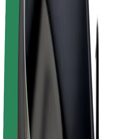
Biciclete electrice
Bolt Plus
Câștigă cu Bolt
Șoferi
Câștiguri șofer partener
Curieri
Câștiguri curier
Comercianți Bolt Food
Flote
Francize
Companie
Cariere