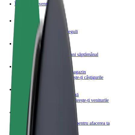
Întrebări frecvente
Devino șofer
Câștigă bani după propriile reguli
Devino curier
Livrează mâncare și câștigă bani săptămânal
Adaugă un restaurant sau un magazin
Obține mai mulți clienți și mărește-ți câștigurile
Înscrie-te ca administrator de flotă
Înregistrează-ți flota la Bolt și mărește-ți veniturile
Bolt for Business
Produse și servicii Bolt adaptate pentru afacerea ta