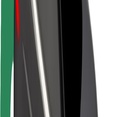
Siguranță pentru pasageri
Siguranță pentru șoferi
Siguranță pe trotinete
Laboratorul de siguranță
Orașe
Locații
Soluții pentru orașe
Aeroporturi
Stații de încărcare Bolt
Serviciul de relații clienți
Pentru pasageri
Pentru șoferi