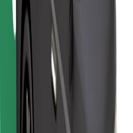
Găsește mâncarea preferată!
Descarcă aplicația Bolt Food