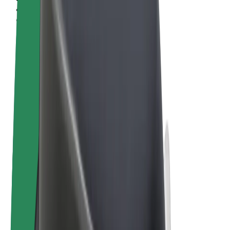
Termeni și Condiții
Confidențialitate
Cookie-uri
© 2026 Bolt Technology OÜ
Produse
Curse
Trotinete
Bolt Market
Bolt Food
Bolt Drive
Bolt for Business
Biciclete electrice