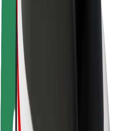
Siguranță pentru șoferi
Siguranță pe trotinete
Laboratorul de siguranță
Orașe
Locații
Soluții pentru orașe
Aeroporturi
Stații de încărcare Bolt
Serviciul de relații clienți
Pentru pasageri
Pentru șoferi
Pentru curieri