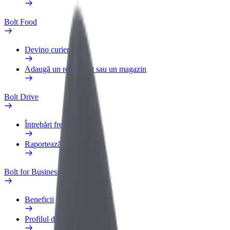
Bolt Food
Devino curier
Adaugă un restaurant sau un magazin
Bolt Drive
Întrebări frecvente
Raportează un vehicul
Bolt for Business
Beneficii
Profilul de Serviciu