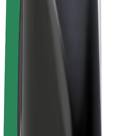
Bolt Plus
Câștigă cu Bolt
Șoferi
Câștiguri șofer partener
Curieri
Câștiguri curier
Comercianți Bolt Food
Flote
Francize
Companie
Cariere
Despre Bolt