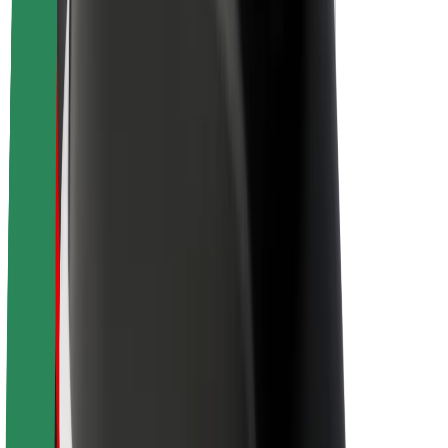
Sustenabilitatea la Bolt
Proiectul Zero
Blog
Centrul de presă
Manual de brand
Misiune
Relații cu investitorii
Conducere
Brand
Presă
Fondul Urban
Siguranță
Siguranță pentru pasageri