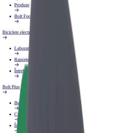
Produse
Bolt Food for Business
Biciclete electrice
Laboratorul de siguranță
Raportează o problemă
Întrebări frecvente
Bolt Plus
Beneficii
Cum devii membru
Întrebări frecvente