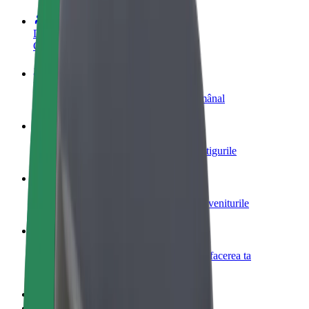
Devino șofer
Câștigă bani după propriile reguli
Devino curier
Livrează mâncare și câștigă bani săptămânal
Adaugă un restaurant sau un magazin
Obține mai mulți clienți și mărește-ți câștigurile
Înscrie-te ca administrator de flotă
Înregistrează-ți flota la Bolt și mărește-ți veniturile
Bolt for Business
Produse și servicii Bolt adaptate pentru afacerea ta