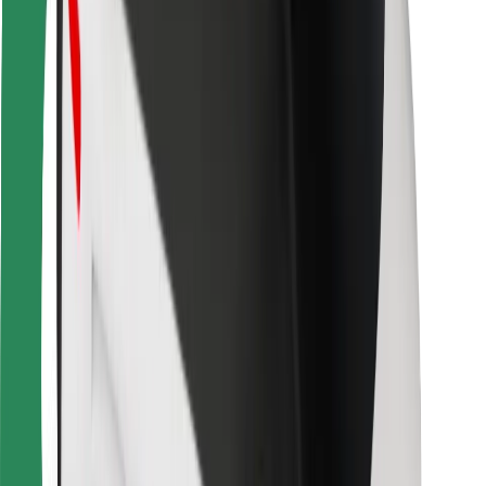
Bolt Food
Pentru proprietarii de flotă
Pentru restaurante
Bolt For Business
Altele
Furnizori
Termeni și Condiții
Cookie-uri
Securitate
Obține o cursă în câteva minute!
Descarcă aplicația Bolt
Găsește mâncarea preferată!