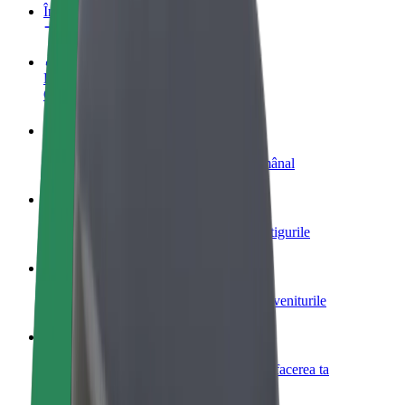
Întrebări frecvente
Devino șofer
Câștigă bani după propriile reguli
Devino curier
Livrează mâncare și câștigă bani săptămânal
Adaugă un restaurant sau un magazin
Obține mai mulți clienți și mărește-ți câștigurile
Înscrie-te ca administrator de flotă
Înregistrează-ți flota la Bolt și mărește-ți veniturile
Bolt for Business
Produse și servicii Bolt adaptate pentru afacerea ta