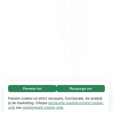
Permite tot
Respinge tot
Necesare (65)
Modulele cookie necesare contribuie la
Aflați mai multe
Folosim cookie-uri strict necesare, funcționale, de analiză
funcționalitatea site-ului nostru, permițând
și de marketing. Citește
declarația noastră privind cookie-
urile
sau
gestionează cookie-urile
.
desfășurarea unor procese de bază, cum ar fi
Preferențiale (17)
navigarea pe pagină. Website-ul nu poate