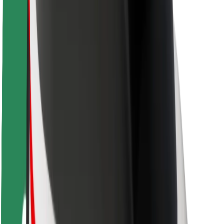
Siguranță pentru pasageri
Siguranță pentru șoferi
Siguranță pe trotinete
Laboratorul de siguranță
Orașe
Locații
Soluții pentru orașe
Aeroporturi
Stații de încărcare Bolt
Serviciul de relații clienți
Pentru pasageri
Pentru șoferi