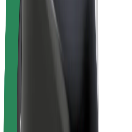
Biciclete electrice
Bolt Plus
Câștigă cu Bolt
Șoferi
Câștiguri șofer partener
Curieri
Câștiguri curier
Comercianți Bolt Food
Flote
Francize
Companie
Cariere