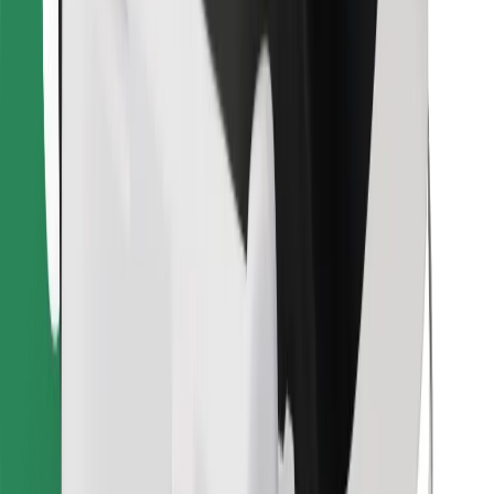
Găsește mâncarea preferată!
Descarcă aplicația Bolt Food