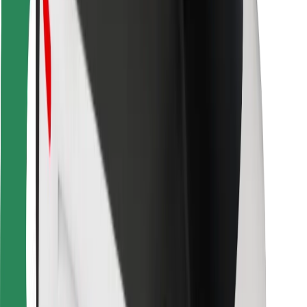
Pentru curieri
Bolt Food
Pentru proprietarii de flotă
Pentru restaurante
Bolt For Business
Altele
Furnizori
Termeni și Condiții
Cookie-uri
Securitate
Obține o cursă în câteva minute!
Descarcă aplicația Bolt