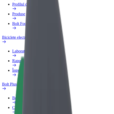
Profilul de Serviciu
Produse
Bolt Food for Business
Biciclete electrice
Laboratorul de siguranță
Raportează o problemă
Întrebări frecvente
Bolt Plus
Beneficii
Cum devii membru