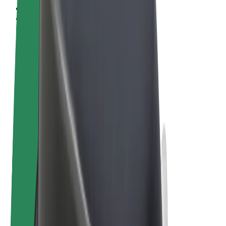
Termeni și Condiții
Confidențialitate
Cookie-uri
© 2026 Bolt Technology OÜ
Produse
Curse
Trotinete
Bolt Market
Bolt Food
Bolt Drive
Bolt for Business