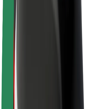
Despre Bolt
Sustenabilitatea la Bolt
Proiectul Zero
Blog
Centrul de presă
Manual de brand
Misiune
Relații cu investitorii
Conducere
Brand
Presă
Fondul Urban
Siguranță