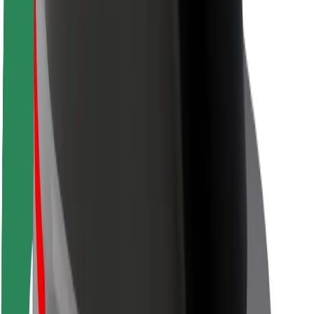
Siguranță pentru pasageri
Siguranță pentru șoferi
Siguranță pe trotinete
Laboratorul de siguranță
Orașe
Locații
Soluții pentru orașe
Aeroporturi
Stații de încărcare Bolt
Serviciul de relații clienți
Pentru pasageri
Pentru șoferi