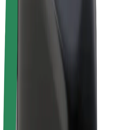
Biciclete electrice
Bolt Plus
Câștigă cu Bolt
Șoferi
Câștiguri șofer partener
Curieri
Câștiguri curier
Comercianți Bolt Food
Flote
Francize
Companie
Cariere