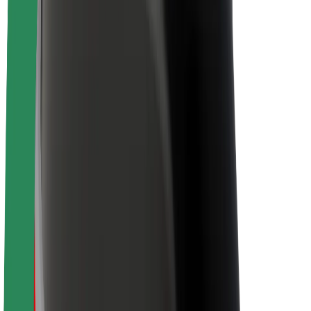
Despre Bolt
Sustenabilitatea la Bolt
Proiectul Zero
Blog
Centrul de presă
Manual de brand
Misiune
Relații cu investitorii
Conducere
Brand
Presă
Fondul Urban
Siguranță