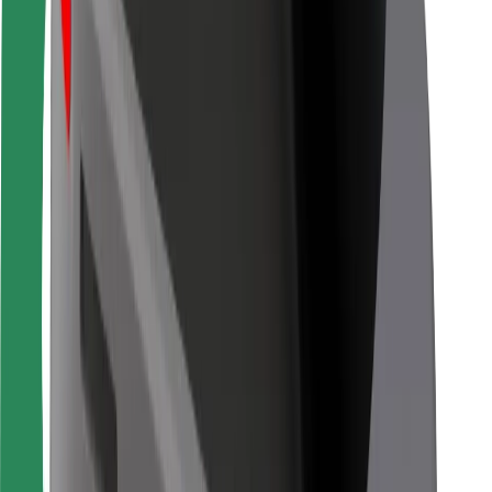
Pentru curieri
Bolt Food
Pentru proprietarii de flotă
Pentru restaurante
Bolt For Business
Altele
Furnizori
Termeni și Condiții
Cookie-uri
Securitate
Obține o cursă în câteva minute!
Descarcă aplicația Bolt