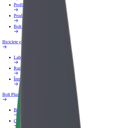
Profilul de Serviciu
Produse
Bolt Food for Business
Biciclete electrice
Laboratorul de siguranță
Raportează o problemă
Întrebări frecvente
Bolt Plus
Beneficii
Cum devii membru