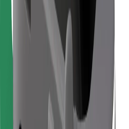
Găsește mâncarea preferată!
Descarcă aplicația Bolt Food