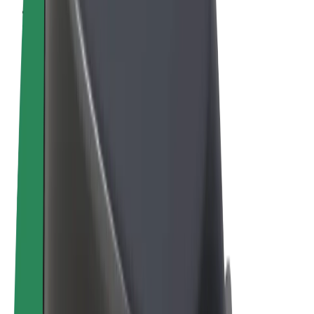
Termeni și Condiții
Confidențialitate
Cookie-uri
© 2026 Bolt Technology OÜ
Produse
Curse
Trotinete
Bolt Market
Bolt Food
Bolt Drive
Bolt for Business