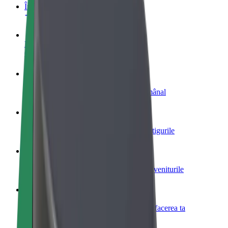
Întrebări frecvente
Devino șofer
Câștigă bani după propriile reguli
Devino curier
Livrează mâncare și câștigă bani săptămânal
Adaugă un restaurant sau un magazin
Obține mai mulți clienți și mărește-ți câștigurile
Înscrie-te ca administrator de flotă
Înregistrează-ți flota la Bolt și mărește-ți veniturile
Bolt for Business
Produse și servicii Bolt adaptate pentru afacerea ta