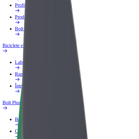
Profilul de Serviciu
Produse
Bolt Food for Business
Biciclete electrice
Laboratorul de siguranță
Raportează o problemă
Întrebări frecvente
Bolt Plus
Beneficii
Cum devii membru