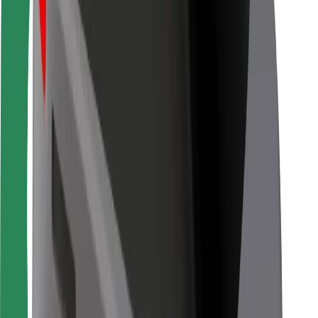
Pentru curieri
Bolt Food
Pentru proprietarii de flotă
Pentru restaurante
Bolt For Business
Altele
Furnizori
Termeni și Condiții
Cookie-uri
Securitate
Obține o cursă în câteva minute!
Descarcă aplicația Bolt