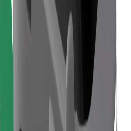
Găsește mâncarea preferată!
Descarcă aplicația Bolt Food