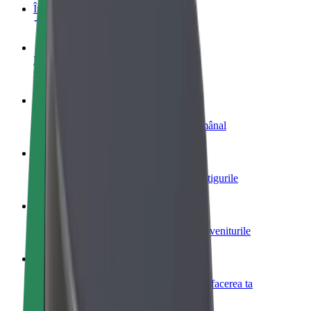
Întrebări frecvente
Devino șofer
Câștigă bani după propriile reguli
Devino curier
Livrează mâncare și câștigă bani săptămânal
Adaugă un restaurant sau un magazin
Obține mai mulți clienți și mărește-ți câștigurile
Înscrie-te ca administrator de flotă
Înregistrează-ți flota la Bolt și mărește-ți veniturile
Bolt for Business
Produse și servicii Bolt adaptate pentru afacerea ta