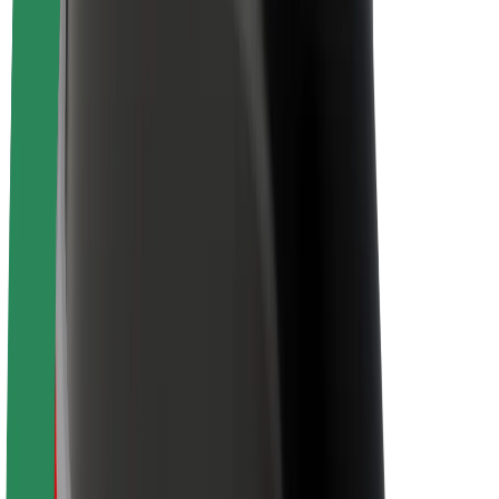
Despre Bolt
Sustenabilitatea la Bolt
Proiectul Zero
Blog
Centrul de presă
Manual de brand
Misiune
Relații cu investitorii
Conducere
Brand
Presă
Fondul Urban
Siguranță