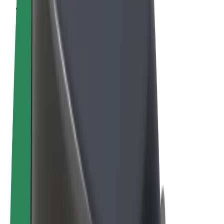
Termeni și Condiții
Confidențialitate
Cookie-uri
© 2026 Bolt Technology OÜ
Produse
Curse
Trotinete
Bolt Market
Bolt Food
Bolt Drive
Bolt for Business