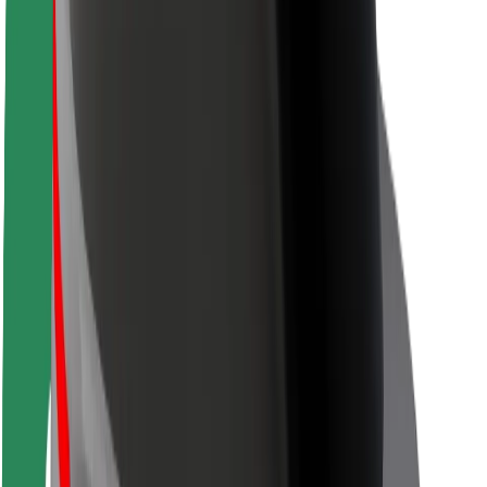
Siguranță pentru pasageri
Siguranță pentru șoferi
Siguranță pe trotinete
Laboratorul de siguranță
Orașe
Locații
Soluții pentru orașe
Aeroporturi
Stații de încărcare Bolt
Serviciul de relații clienți
Pentru pasageri
Pentru șoferi