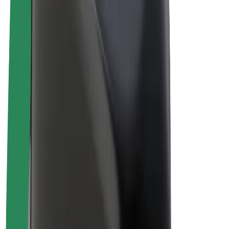
Biciclete electrice
Bolt Plus
Câștigă cu Bolt
Șoferi
Câștiguri șofer partener
Curieri
Câștiguri curier
Comercianți Bolt Food
Flote
Francize
Companie
Cariere