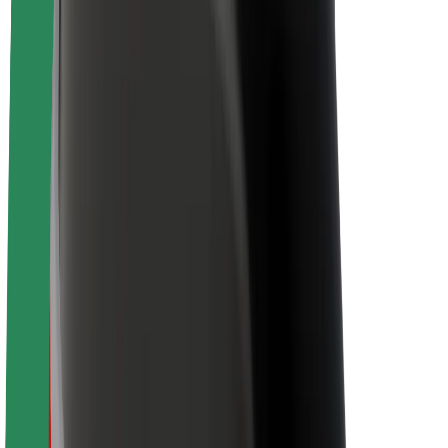
Despre Bolt
Sustenabilitatea la Bolt
Proiectul Zero
Blog
Centrul de presă
Manual de brand
Misiune
Relații cu investitorii
Conducere
Brand
Presă
Fondul Urban
Siguranță