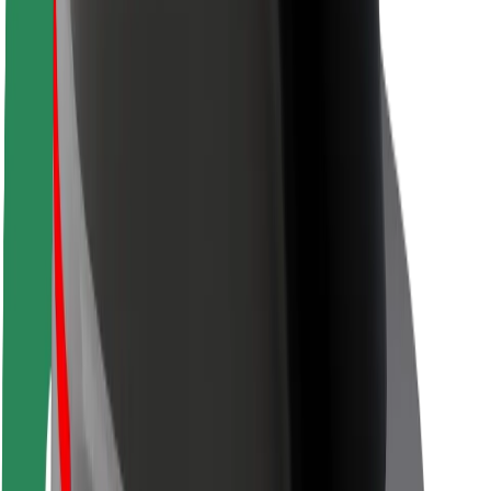
Siguranță pentru pasageri
Siguranță pentru șoferi
Siguranță pe trotinete
Laboratorul de siguranță
Orașe
Locații
Soluții pentru orașe
Aeroporturi
Stații de încărcare Bolt
Serviciul de relații clienți
Pentru pasageri
Pentru șoferi