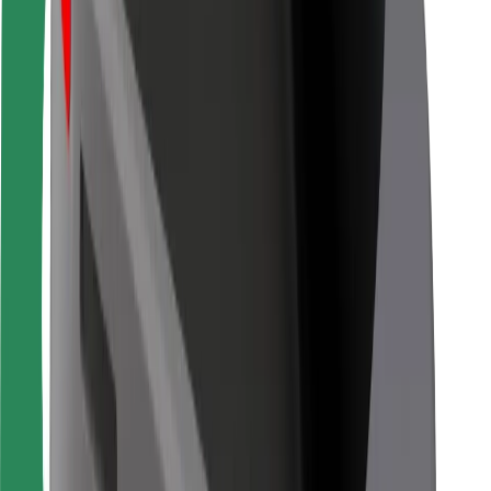
Pentru curieri
Bolt Food
Pentru proprietarii de flotă
Pentru restaurante
Bolt For Business
Altele
Furnizori
Termeni și Condiții
Cookie-uri
Securitate
Obține o cursă în câteva minute!
Descarcă aplicația Bolt