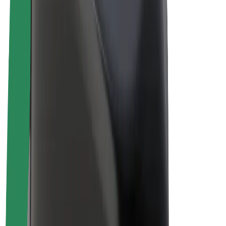
Biciclete electrice
Bolt Plus
Câștigă cu Bolt
Șoferi
Câștiguri șofer partener
Curieri
Câștiguri curier
Comercianți Bolt Food
Flote
Francize
Companie
Cariere