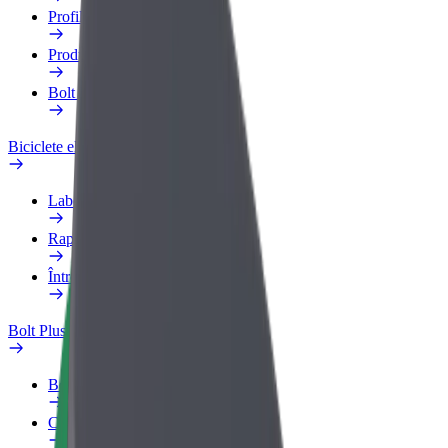
Profilul de Serviciu
Produse
Bolt Food for Business
Biciclete electrice
Laboratorul de siguranță
Raportează o problemă
Întrebări frecvente
Bolt Plus
Beneficii
Cum devii membru