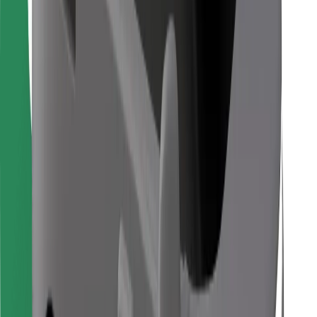
Găsește mâncarea preferată!
Descarcă aplicația Bolt Food