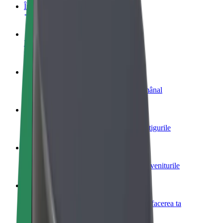
Întrebări frecvente
Devino șofer
Câștigă bani după propriile reguli
Devino curier
Livrează mâncare și câștigă bani săptămânal
Adaugă un restaurant sau un magazin
Obține mai mulți clienți și mărește-ți câștigurile
Înscrie-te ca administrator de flotă
Înregistrează-ți flota la Bolt și mărește-ți veniturile
Bolt for Business
Produse și servicii Bolt adaptate pentru afacerea ta