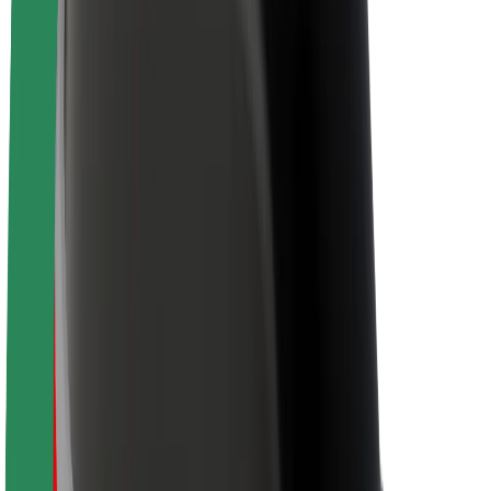
Sustenabilitatea la Bolt
Proiectul Zero
Blog
Centrul de presă
Manual de brand
Misiune
Relații cu investitorii
Conducere
Brand
Presă
Fondul Urban
Siguranță
Siguranță pentru pasageri