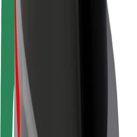
Siguranță pentru șoferi
Siguranță pe trotinete
Laboratorul de siguranță
Orașe
Locații
Soluții pentru orașe
Aeroporturi
Stații de încărcare Bolt
Serviciul de relații clienți
Pentru pasageri
Pentru șoferi
Pentru curieri