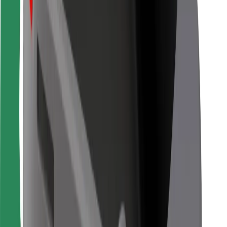
Bolt Food
Pentru proprietarii de flotă
Pentru restaurante
Bolt For Business
Altele
Furnizori
Termeni și Condiții
Cookie-uri
Securitate
Obține o cursă în câteva minute!
Descarcă aplicația Bolt
Găsește mâncarea preferată!