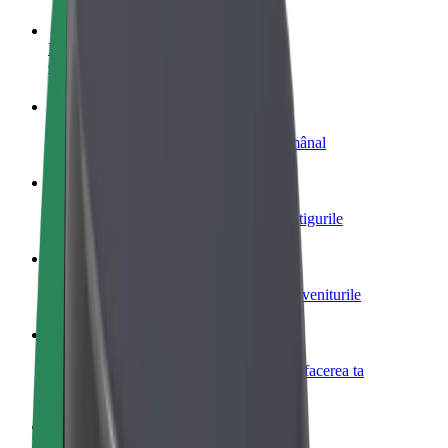
Devino șofer
Câștigă bani după propriile reguli
Devino curier
Livrează mâncare și câștigă bani săptămânal
Adaugă un restaurant sau un magazin
Obține mai mulți clienți și mărește-ți câștigurile
Înscrie-te ca administrator de flotă
Înregistrează-ți flota la Bolt și mărește-ți veniturile
Bolt for Business
Produse și servicii Bolt adaptate pentru afacerea ta