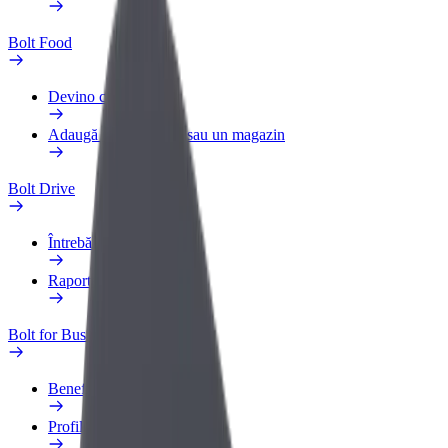
Bolt Food
Devino curier
Adaugă un restaurant sau un magazin
Bolt Drive
Întrebări frecvente
Raportează un vehicul
Bolt for Business
Beneficii
Profilul de Serviciu