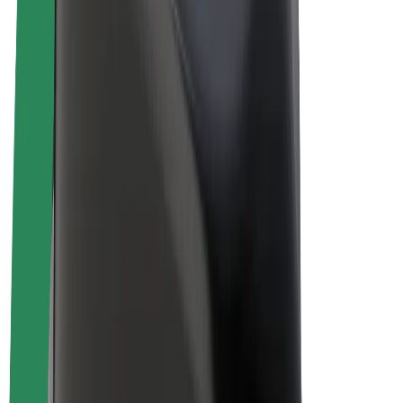
Bolt Plus
Câștigă cu Bolt
Șoferi
Câștiguri șofer partener
Curieri
Câștiguri curier
Comercianți Bolt Food
Flote
Francize
Companie
Cariere
Despre Bolt