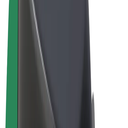
Termeni și Condiții
Confidențialitate
Cookie-uri
© 2026 Bolt Technology OÜ
Produse
Curse
Trotinete
Bolt Market
Bolt Food
Bolt Drive
Bolt for Business
Biciclete electrice