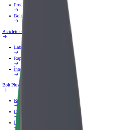
Produse
Bolt Food for Business
Biciclete electrice
Laboratorul de siguranță
Raportează o problemă
Întrebări frecvente
Bolt Plus
Beneficii
Cum devii membru
Întrebări frecvente