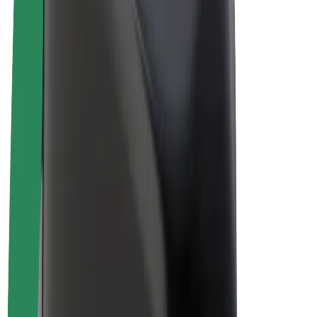
Biciclete electrice
Bolt Plus
Câștigă cu Bolt
Șoferi
Câștiguri șofer partener
Curieri
Câștiguri curier
Comercianți Bolt Food
Flote
Francize
Companie
Cariere