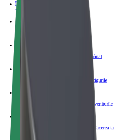
Întrebări frecvente
Devino șofer
Câștigă bani după propriile reguli
Devino curier
Livrează mâncare și câștigă bani săptămânal
Adaugă un restaurant sau un magazin
Obține mai mulți clienți și mărește-ți câștigurile
Înscrie-te ca administrator de flotă
Înregistrează-ți flota la Bolt și mărește-ți veniturile
Bolt for Business
Produse și servicii Bolt adaptate pentru afacerea ta