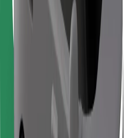
Găsește mâncarea preferată!
Descarcă aplicația Bolt Food