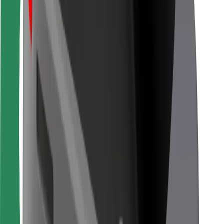
Pentru curieri
Bolt Food
Pentru proprietarii de flotă
Pentru restaurante
Bolt For Business
Altele
Furnizori
Termeni și Condiții
Cookie-uri
Securitate
Obține o cursă în câteva minute!
Descarcă aplicația Bolt