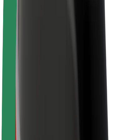
Despre Bolt
Sustenabilitatea la Bolt
Proiectul Zero
Blog
Centrul de presă
Manual de brand
Misiune
Relații cu investitorii
Conducere
Brand
Presă
Fondul Urban
Siguranță