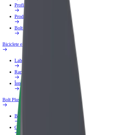
Profilul de Serviciu
Produse
Bolt Food for Business
Biciclete electrice
Laboratorul de siguranță
Raportează o problemă
Întrebări frecvente
Bolt Plus
Beneficii
Cum devii membru