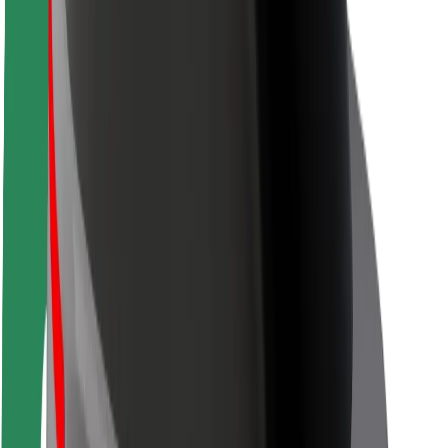
Siguranță pentru pasageri
Siguranță pentru șoferi
Siguranță pe trotinete
Laboratorul de siguranță
Orașe
Locații
Soluții pentru orașe
Aeroporturi
Stații de încărcare Bolt
Serviciul de relații clienți
Pentru pasageri
Pentru șoferi