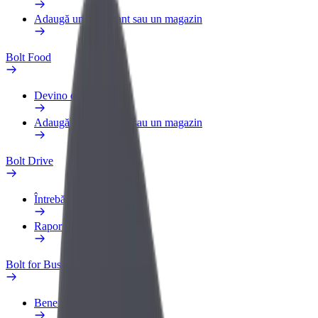
Adaugă un restaurant sau un magazin
Bolt Food
Devino curier
Adaugă un restaurant sau un magazin
Bolt Drive
Întrebări frecvente
Raportează un vehicul
Bolt for Business
Beneficii