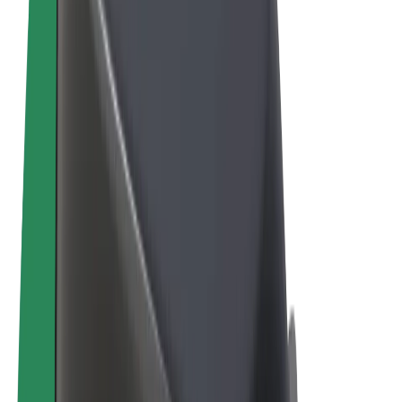
Termeni și Condiții
Confidențialitate
Cookie-uri
© 2026 Bolt Technology OÜ
Produse
Curse
Trotinete
Bolt Market
Bolt Food
Bolt Drive
Bolt for Business