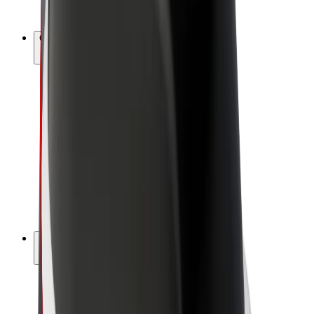
Bolt Plus
Câștigă cu Bolt
Șoferi
Câștiguri șofer partener
Curieri
Câștiguri curier
Comercianți Bolt Food
Flote
Francize
Companie
Cariere
Despre Bolt