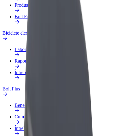
Produse
Bolt Food for Business
Biciclete electrice
Laboratorul de siguranță
Raportează o problemă
Întrebări frecvente
Bolt Plus
Beneficii
Cum devii membru
Întrebări frecvente