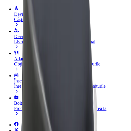
Devino șofer
Câștigă bani după propriile reguli
Devino curier
Livrează mâncare și câștigă bani săptămânal
Adaugă un restaurant sau un magazin
Obține mai mulți clienți și mărește-ți câștigurile
Înscrie-te ca administrator de flotă
Înregistrează-ți flota la Bolt și mărește-ți veniturile
Bolt for Business
Produse și servicii Bolt adaptate pentru afacerea ta