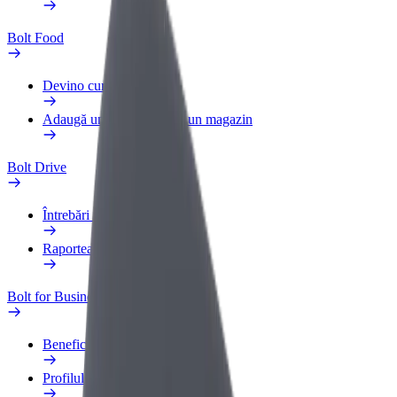
Bolt Food
Devino curier
Adaugă un restaurant sau un magazin
Bolt Drive
Întrebări frecvente
Raportează un vehicul
Bolt for Business
Beneficii
Profilul de Serviciu