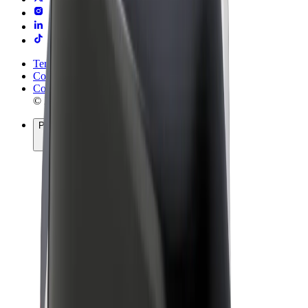
Termeni și Condiții
Confidențialitate
Cookie-uri
© 2026 Bolt Technology OÜ
Produse
Curse
Trotinete
Bolt Market
Bolt Food
Bolt Drive
Bolt for Business
Biciclete electrice