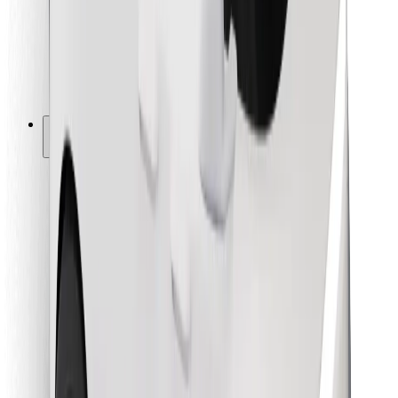
Bolt Food
Pentru proprietarii de flotă
Pentru restaurante
Bolt For Business
Altele
Furnizori
Termeni și Condiții
Cookie-uri
Securitate
Obține o cursă în câteva minute!
Descarcă aplicația Bolt
Găsește mâncarea preferată!