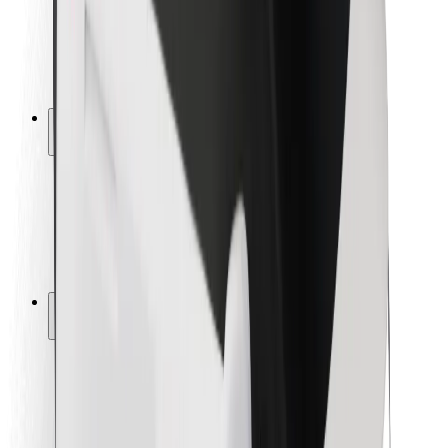
Siguranță pentru șoferi
Siguranță pe trotinete
Laboratorul de siguranță
Orașe
Locații
Soluții pentru orașe
Aeroporturi
Stații de încărcare Bolt
Serviciul de relații clienți
Pentru pasageri
Pentru șoferi
Pentru curieri