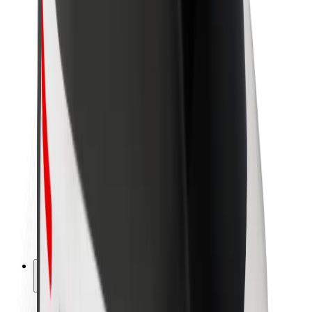
Sustenabilitatea la Bolt
Proiectul Zero
Blog
Centrul de presă
Manual de brand
Misiune
Relații cu investitorii
Conducere
Brand
Presă
Fondul Urban
Siguranță
Siguranță pentru pasageri