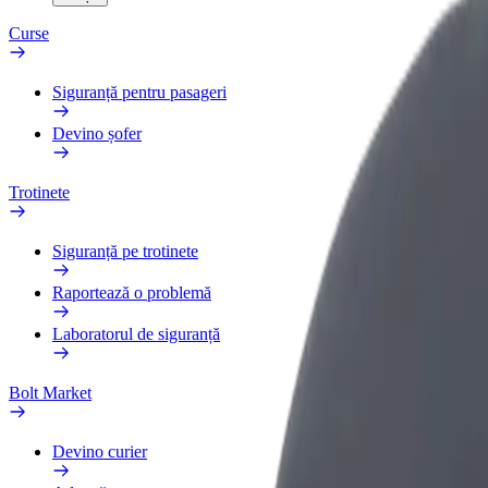
Curse
Siguranță pentru pasageri
Devino șofer
Trotinete
Siguranță pe trotinete
Raportează o problemă
Laboratorul de siguranță
Bolt Market
Devino curier