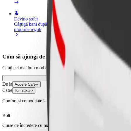
Devino șofer
Devino curier
Ad
Câștigă bani după
Livrează mâncare și câștigă bani
ma
propriile reguli
săptămânal
Ob
câ
Cum să ajungi de la Addere Care la Iki Trakai
Cauți cel mai bun mod de deplasare de la Addere Care la Iki Trakai? Exp
De la
Addere Care
Către
Iki Trakai
Confort și comoditate la câteva clicuri distanță!
Bolt
Curse de încredere cu mașini standard de dimensiuni medii.