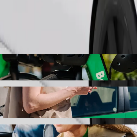
Cere cursa
rviciul de ride-hailing Bolt
rea celei mai avantajoase curse spre Iki Trakai. Cu Bolt, această cursă
Care la Iki Trakai