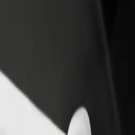
augă un restaurant sau un
Înscrie-te ca administrator de flotă
gazin
Înregistrează-ți flota la Bolt și măreșt
ține mai mulți clienți și mărește-ți
ți veniturile
știgurile
lorează serviciile noastre și găsește-l pe cel perfect pentru cursa ta.
Descarcă Bolt Food