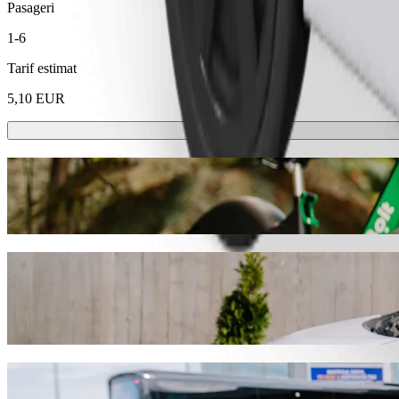
Pasageri
1-6
Tarif estimat
5,10 EUR
Trotinete sau biciclete electrice
Deplasează-te prin Trakai cu trotineta sau bicicleta electrică
Descarcă aplicația Bolt
Mergi de la Addere Care la Iki Trakai cu se
Îți recomandăm să alegi serviciul Bolt ride-hailing dacă ești în căuta
Indiferent de ocazie, găsim vehiculul perfect pentru tine.
Descarcă aplicația Bolt
Servicii Bolt pentru a ajunge de la Addere 