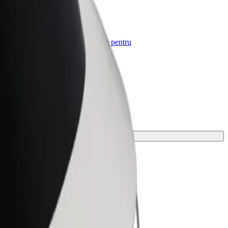
Bolt for Business
e-
Produse și servicii Bolt adaptate pentru
afacerea ta