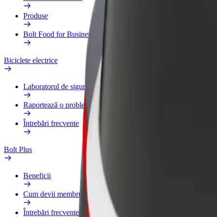
Produse
Bolt Food for Business
Biciclete electrice
Laboratorul de siguranță
Raportează o problemă
Întrebări frecvente
Bolt Plus
Beneficii
Cum devii membru
Întrebări frecvente