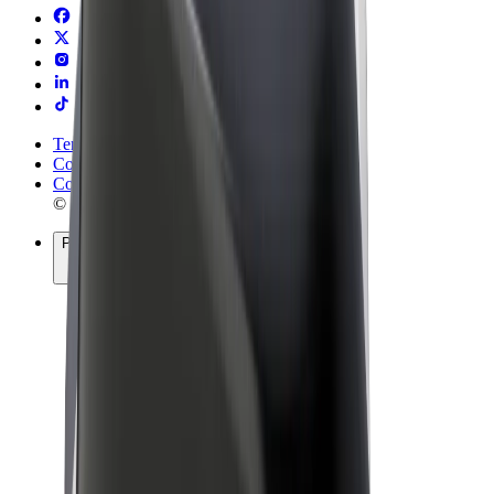
Termeni și Condiții
Confidențialitate
Cookie-uri
© 2026 Bolt Technology OÜ
Produse
Curse
Trotinete
Bolt Market
Bolt Food
Bolt Drive
Bolt for Business