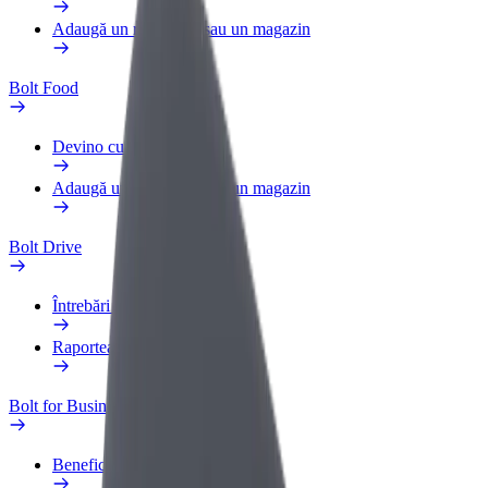
Adaugă un restaurant sau un magazin
Bolt Food
Devino curier
Adaugă un restaurant sau un magazin
Bolt Drive
Întrebări frecvente
Raportează un vehicul
Bolt for Business
Beneficii