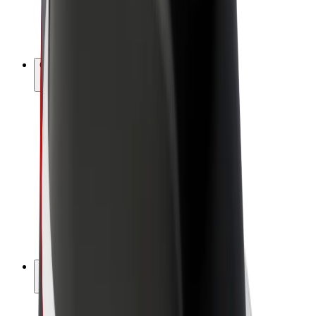
Biciclete electrice
Bolt Plus
Câștigă cu Bolt
Șoferi
Câștiguri șofer partener
Curieri
Câștiguri curier
Comercianți Bolt Food
Flote
Francize
Companie
Cariere