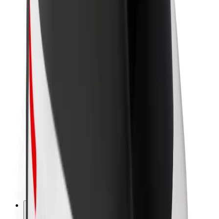
Despre Bolt
Sustenabilitatea la Bolt
Proiectul Zero
Blog
Centrul de presă
Manual de brand
Misiune
Relații cu investitorii
Conducere
Brand
Presă
Fondul Urban
Siguranță