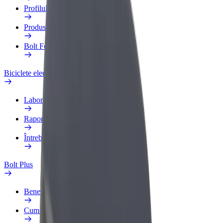
Profilul de Serviciu
Produse
Bolt Food for Business
Biciclete electrice
Laboratorul de siguranță
Raportează o problemă
Întrebări frecvente
Bolt Plus
Beneficii
Cum devii membru