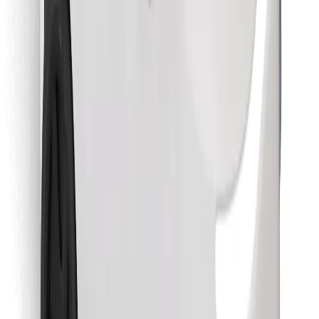
Găsește mâncarea preferată!
Descarcă aplicația Bolt Food