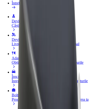
Întrebări frecvente
Devino șofer
Câștigă bani după propriile reguli
Devino curier
Livrează mâncare și câștigă bani săptămânal
Adaugă un restaurant sau un magazin
Obține mai mulți clienți și mărește-ți câștigurile
Înscrie-te ca administrator de flotă
Înregistrează-ți flota la Bolt și mărește-ți veniturile
Bolt for Business
Produse și servicii Bolt adaptate pentru afacerea ta