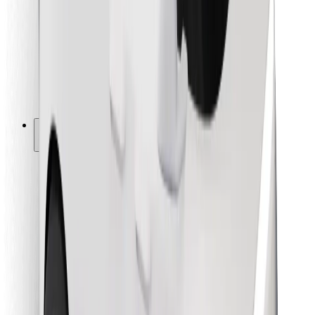
Pentru curieri
Bolt Food
Pentru proprietarii de flotă
Pentru restaurante
Bolt For Business
Altele
Furnizori
Termeni și Condiții
Cookie-uri
Securitate
Obține o cursă în câteva minute!
Descarcă aplicația Bolt