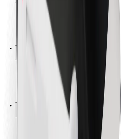
Siguranță pentru pasageri
Siguranță pentru șoferi
Siguranță pe trotinete
Laboratorul de siguranță
Orașe
Locații
Soluții pentru orașe
Aeroporturi
Stații de încărcare Bolt
Serviciul de relații clienți
Pentru pasageri
Pentru șoferi