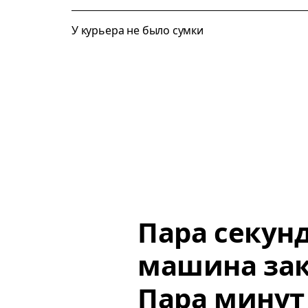
У курьера не было сумки
Пара секун
машина зак
Пара минут