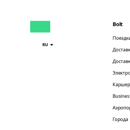
Bolt
Поездк
RU
Достав
Достав
Электр
Каршер
Busines
Аэропо
Города