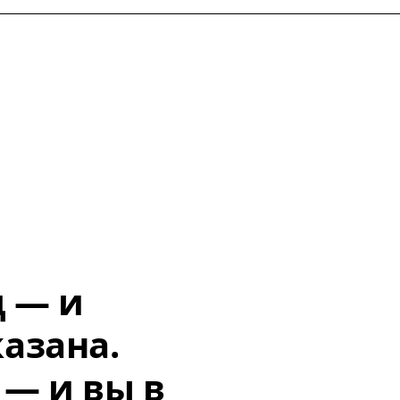
д — и
азана.
 — и вы в