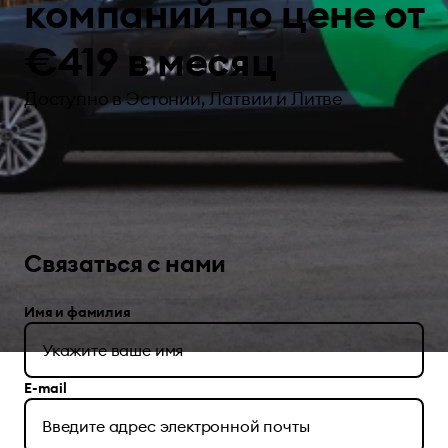
компаний по цене от
€419 в месяц
Доступно в Эстонии, Латвии и Литве
Связаться с нами
Имя и фамилия
E-mail