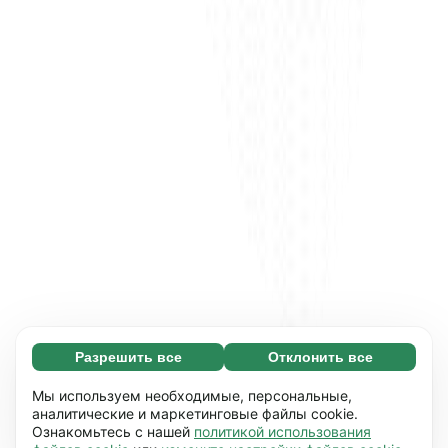
Разрешить все
Отклонить все
Обязательные (65)
Эти файлы необходимы для того, чтобы вы
Узнать больше
Мы используем необходимые, персональные,
могли перемещаться по сайту и
аналитические и маркетинговые файлы cookie.
Ознакомьтесь с нашей
политикой использования
использовать его основные функции,
Предпочтения (17)