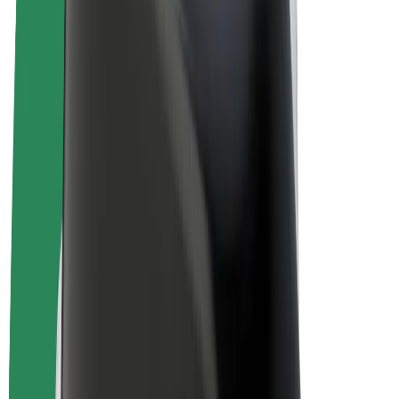
Bolt for Business
Электровелосипеды
Bolt Plus
Зарабатывайте с Bolt
Водители
Заработок водителя
Курьеры
Заработок курьера
Торговые партнёры Bolt Food
Автопарки
Франшизы
Компания