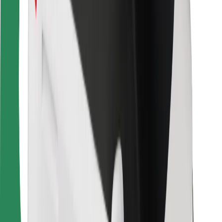
Для водителей
Для курьеров
Bolt Food
Для владельцев автопарков
Для ресторанов
Bolt for Business
Прочее
Поставщики
Пользовательское соглашение
Файлы cookies
Безопасность
Подача за считаные минуты!