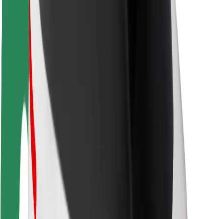
Безопасность
Безопасность пассажиров
Безопасность водителей
Безопасность самокатов
Лаборатория безопасности
Города
Регионы
Решения для городской среды
Аэропорты
Зарядные док-станции Bolt
Поддержка
Для клиентов