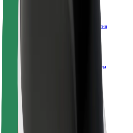
Вакансии
О компании Bolt
Наша концепция устойчивого развития
Инициатива Project Zero
Блог
Пресс-центр
Руководство по использованию бренда
Миссия
Для инвесторов
Руководство
Бренд
Медиа
Фонд Urban Fund