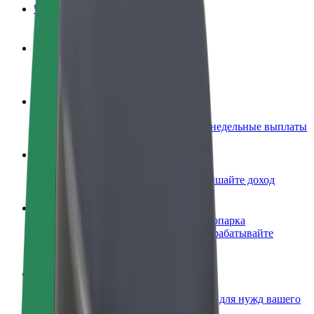
Частые вопросы
Стать водителем
Зарабатывайте на ваших условиях
Стать курьером
Доставляйте заказы и получайте еженедельные выплаты
Добавить ресторан или магазин
Привлекайте новых клиентов и повышайте доход
Зарегистрироваться как владелец автопарка
Подключите ваш автопарк к Bolt и зарабатывайте
больше
Bolt for Business
Сервисы Bolt в идеальной пропорции для нужд вашего
бизнеса