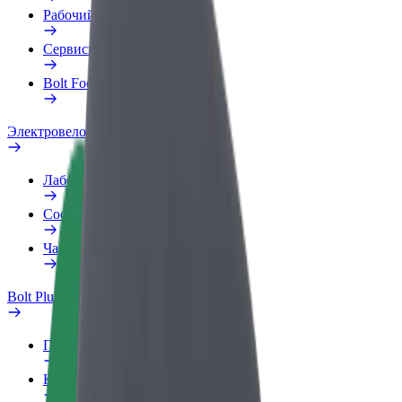
Рабочий профиль
Сервисы
Bolt Food для бизнеса
Электровелосипеды
Лаборатория безопасности
Сообщить о нарушении
Частые вопросы
Bolt Plus
Преимущества
Как подключиться