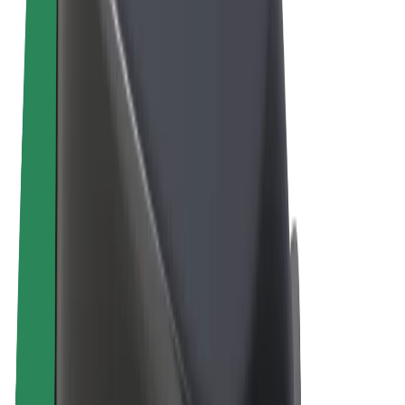
Пользовательское соглашение
Конфиденциальность
Файлы cookies
© 2026 Bolt Technology OÜ
Сервисы
Поездки
Электросамокаты
Bolt Market
Bolt Food
Bolt Drive
Bolt for Business