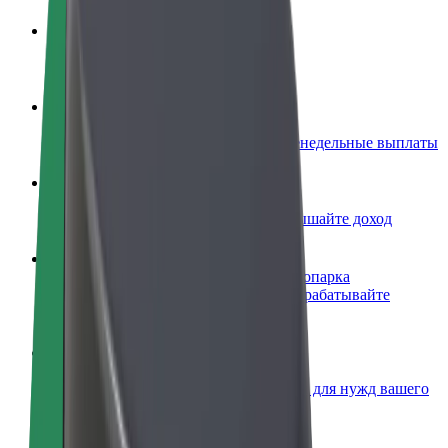
Стать водителем
Зарабатывайте на ваших условиях
Стать курьером
Доставляйте заказы и получайте еженедельные выплаты
Добавить ресторан или магазин
Привлекайте новых клиентов и повышайте доход
Зарегистрироваться как владелец автопарка
Подключите ваш автопарк к Bolt и зарабатывайте
больше
Bolt for Business
Сервисы Bolt в идеальной пропорции для нужд вашего
бизнеса