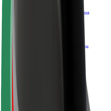
О компании Bolt
Наша концепция устойчивого развития
Инициатива Project Zero
Блог
Пресс-центр
Руководство по использованию бренда
Миссия
Для инвесторов
Руководство
Бренд
Медиа
Фонд Urban Fund
Безопасность