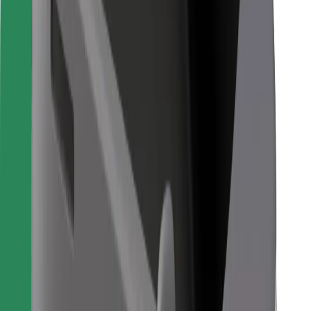
Для курьеров
Bolt Food
Для владельцев автопарков
Для ресторанов
Bolt for Business
Прочее
Поставщики
Пользовательское соглашение
Файлы cookies
Безопасность
Подача за считаные минуты!
Скачать приложение Bolt