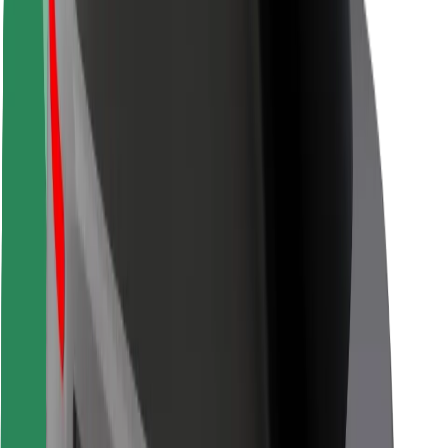
Безопасность пассажиров
Безопасность водителей
Безопасность самокатов
Лаборатория безопасности
Города
Регионы
Решения для городской среды
Аэропорты
Зарядные док-станции Bolt
Поддержка
Для клиентов
Для водителей