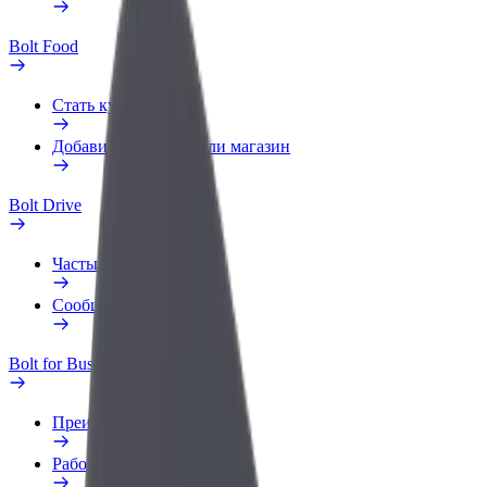
Bolt Food
Стать курьером
Добавить ресторан или магазин
Bolt Drive
Частые вопросы
Сообщить о нарушении
Bolt for Business
Преимущества
Рабочий профиль