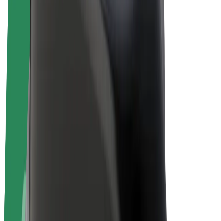
Электровелосипеды
Bolt Plus
Зарабатывайте с Bolt
Водители
Заработок водителя
Курьеры
Заработок курьера
Торговые партнёры Bolt Food
Автопарки
Франшизы
Компания
Вакансии