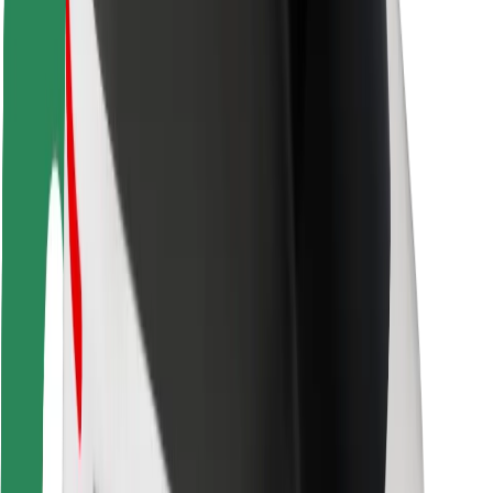
Безопасность пассажиров
Безопасность водителей
Безопасность самокатов
Лаборатория безопасности
Города
Регионы
Решения для городской среды
Аэропорты
Зарядные док-станции Bolt
Поддержка
Для клиентов
Для водителей