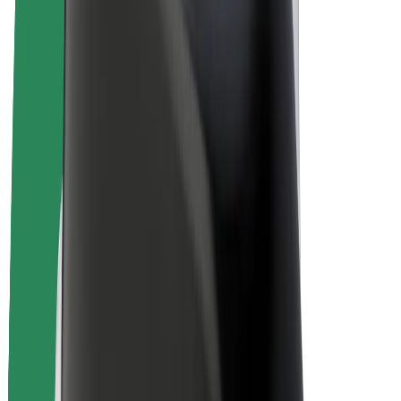
Электровелосипеды
Bolt Plus
Зарабатывайте с Bolt
Водители
Заработок водителя
Курьеры
Заработок курьера
Торговые партнёры Bolt Food
Автопарки
Франшизы
Компания
Вакансии