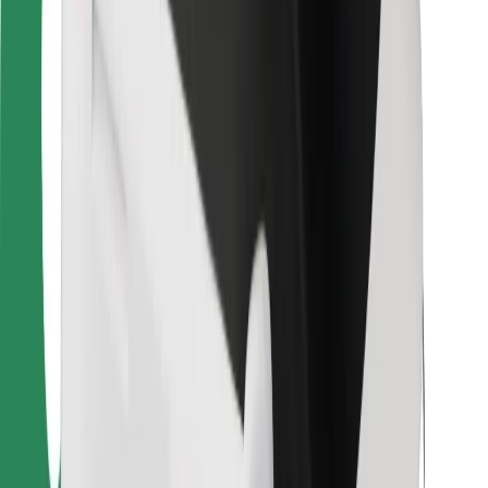
Для курьеров
Bolt Food
Для владельцев автопарков
Для ресторанов
Bolt for Business
Прочее
Поставщики
Пользовательское соглашение
Файлы cookies
Безопасность
Подача за считаные минуты!
Скачать приложение Bolt