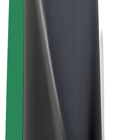
Пользовательское соглашение
Конфиденциальность
Файлы cookies
© 2026 Bolt Technology OÜ
Сервисы
Поездки
Электросамокаты
Bolt Market
Bolt Food
Bolt Drive
Bolt for Business