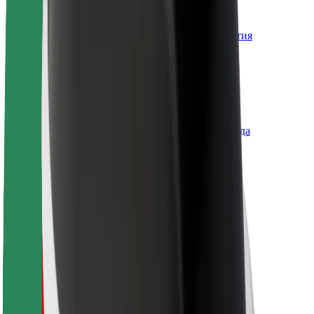
О компании Bolt
Наша концепция устойчивого развития
Инициатива Project Zero
Блог
Пресс-центр
Руководство по использованию бренда
Миссия
Для инвесторов
Руководство
Бренд
Медиа
Фонд Urban Fund
Безопасность