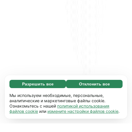
Разрешить все
Отклонить все
Обязательные (65)
Эти файлы необходимы для того, чтобы вы
Узнать больше
Мы используем необходимые, персональные,
могли перемещаться по сайту и
аналитические и маркетинговые файлы cookie.
Ознакомьтесь с нашей
политикой использования
использовать его основные функции,
Предпочтения (17)
файлов cookie
или
измените настройки файлов cookie
.
например, переход между страницами. Без
Благодаря работе файлов этого типа наш
Узнать больше
них сайт не будет правильно
сайт запоминает данные о том, как вы его
работать.
Подробнее
используете (персональные настройки),