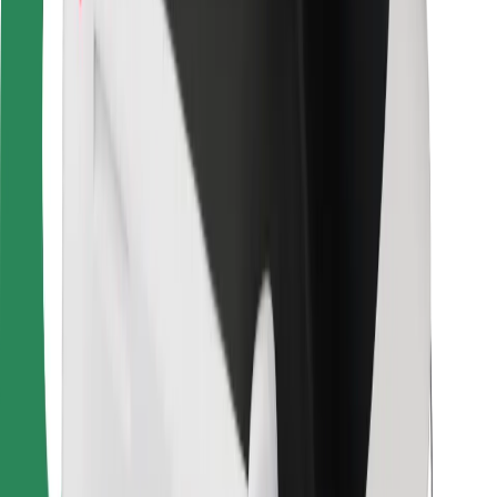
Для водителей
Для курьеров
Bolt Food
Для владельцев автопарков
Для ресторанов
Bolt for Business
Прочее
Поставщики
Пользовательское соглашение
Файлы cookies
Безопасность
Подача за считаные минуты!