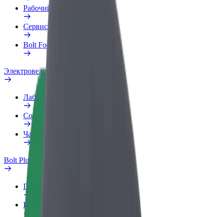
Рабочий профиль
Сервисы
Bolt Food для бизнеса
Электровелосипеды
Лаборатория безопасности
Сообщить о нарушении
Частые вопросы
Bolt Plus
Преимущества
Как подключиться