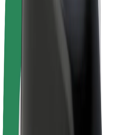
Bolt for Business
Электровелосипеды
Bolt Plus
Зарабатывайте с Bolt
Водители
Заработок водителя
Курьеры
Заработок курьера
Торговые партнёры Bolt Food
Автопарки
Франшизы
Компания