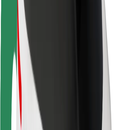
Безопасность
Безопасность пассажиров
Безопасность водителей
Безопасность самокатов
Лаборатория безопасности
Города
Регионы
Решения для городской среды
Аэропорты
Зарядные док-станции Bolt
Поддержка
Для клиентов