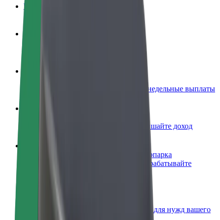
Частые вопросы
Стать водителем
Зарабатывайте на ваших условиях
Стать курьером
Доставляйте заказы и получайте еженедельные выплаты
Добавить ресторан или магазин
Привлекайте новых клиентов и повышайте доход
Зарегистрироваться как владелец автопарка
Подключите ваш автопарк к Bolt и зарабатывайте
больше
Bolt for Business
Сервисы Bolt в идеальной пропорции для нужд вашего
бизнеса