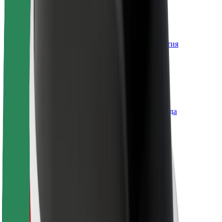
Вакансии
О компании Bolt
Наша концепция устойчивого развития
Инициатива Project Zero
Блог
Пресс-центр
Руководство по использованию бренда
Миссия
Для инвесторов
Руководство
Бренд
Медиа
Фонд Urban Fund