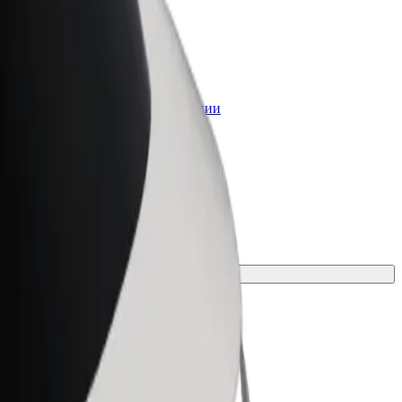
lt for Business
ервисы Bolt в идеальной пропорции
я нужд вашего бизнеса
ое решение для поездки.