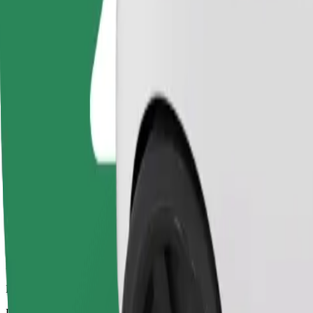
Водители этой категории помогут пожилым людям и людям с о
складывать — это не специализированный транспорт для инва
Расчётное время в пути
13 мин
Расчётное расстояние
6,8 км
Пассажиров
1-4
Расчётная стоимость
11,70 €
Bolt
Надёжные поездки на автомобилях среднего размера.
Расчётное время в пути