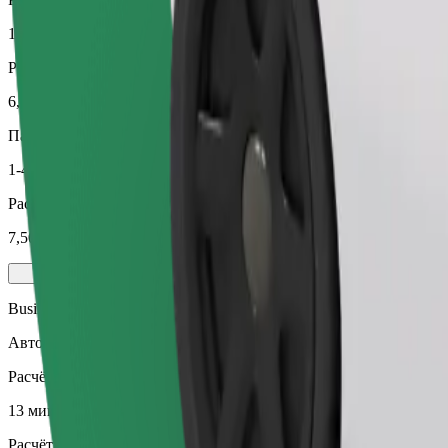
13 мин
Расчётное расстояние
6,8 км
Пассажиров
1-4
Расчётная стоимость
7,50 €
Business
Автомобили с просторным салоном и большим багажником
Расчётное время в пути
13 мин
Расчётное расстояние