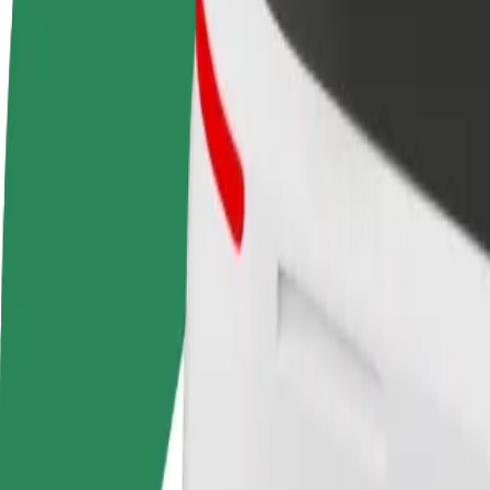
Частые вопросы
Стать водителем
Стать курьером
До
Зарабатывайте на
Доставляйте заказы и получайте
ма
ваших условиях
еженедельные выплаты
Пр
и 
Как добраться по маршруту AKROPOLE Alfa — Tal
Думаете, как лучше добраться из AKROPOLE Alfa в Tallinn Stre
Из
AKROPOLE Alfa
В
Tallinn Street Quarter
Удобство и комфорт — в несколько касаний!
Assist