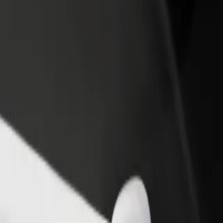
бавить ресторан или
Зарегистрироваться как владелец
Bo
газин
автопарка
С
ивлекайте новых клиентов
Подключите ваш автопарк к Bolt и
дл
повышайте доход
зарабатывайте больше
linn Street Quarter
et Quarter? Ознакомьтесь с нашими услугами и выберите идеальн
Скачать приложение