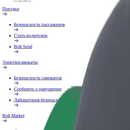
Поездки
Безопасность пассажиров
Стать водителем
Bolt Send
Электросамокаты
Безопасность самокатов
Сообщить о нарушении
Лаборатория безопасности
Bolt Market