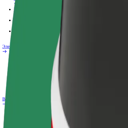
Рабочий профиль
Сервисы
Bolt Food для бизнеса
Электровелосипеды
Лаборатория безопасности
Сообщить о нарушении
Частые вопросы
Bolt Plus
Преимущества
Как подключиться