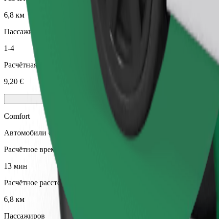
6,8 км
Пассажиров
1-4
Расчётная стоимость
9,20 €
Comfort
Автомобили с просторным салоном и большим багажником
Расчётное время в пути
13 мин
Расчётное расстояние
6,8 км
Пассажиров