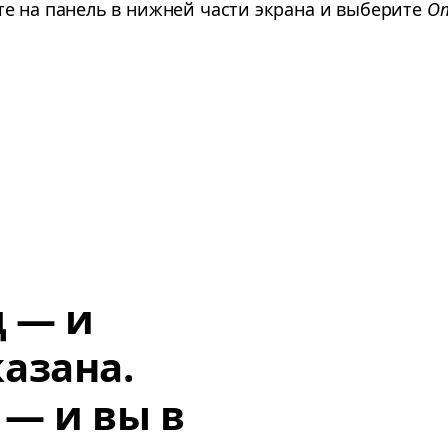
е на панель в нижней части экрана и выберите
О
д — и
азана.
 — и вы в