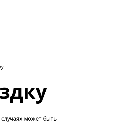
ку
здку
х случаях может быть