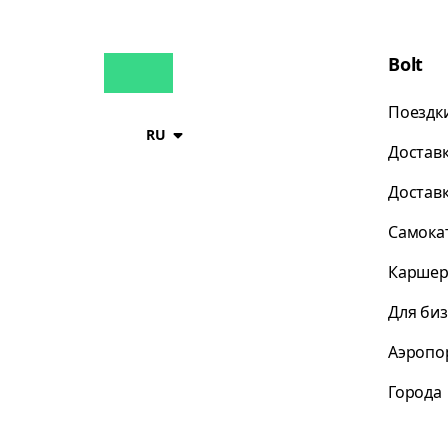
Bolt
Поездк
RU
Достав
Достав
Самока
Каршер
Для би
Аэропо
Города