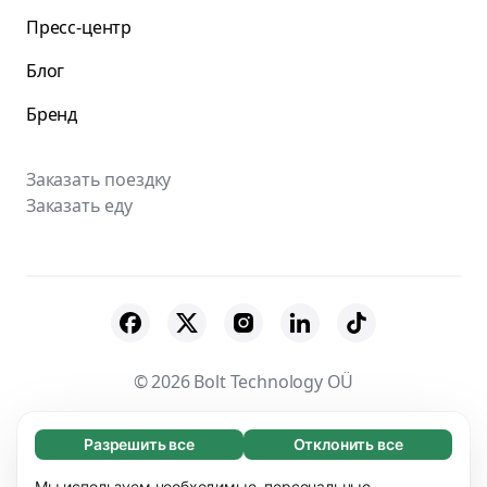
Пресс-центр
Блог
Бренд
Заказать поездку
Заказать еду
© 2026 Bolt Technology OÜ
Поставщики
Пользовательское соглашение
Разрешить все
Отклонить все
Обязательные (65)
Конфиденциальность
Файлы cookies
Эти файлы необходимы для того, чтобы вы
Мы используем необходимые, персональные,
Узнать больше