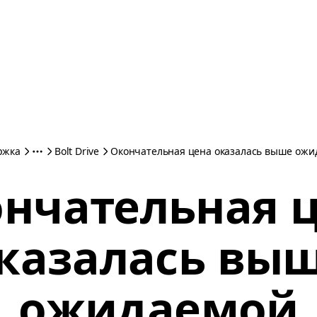
ржка
Bolt Drive
Окончательная цена оказалась выше ожи
нчательная 
казалась вы
ожидаемой