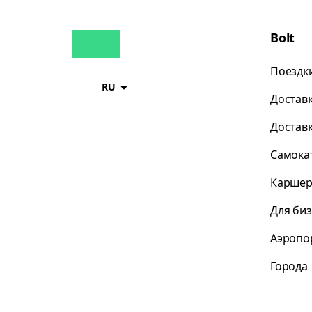
Bolt
Поездк
RU
Достав
Достав
Самока
Каршер
Для би
Аэропо
Города