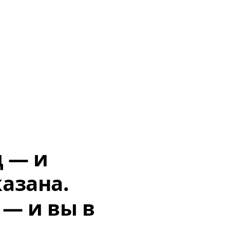
д — и
азана.
 — и вы в