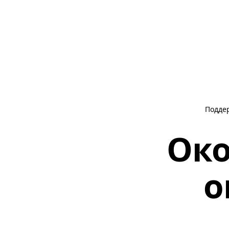
Подде
Око
о