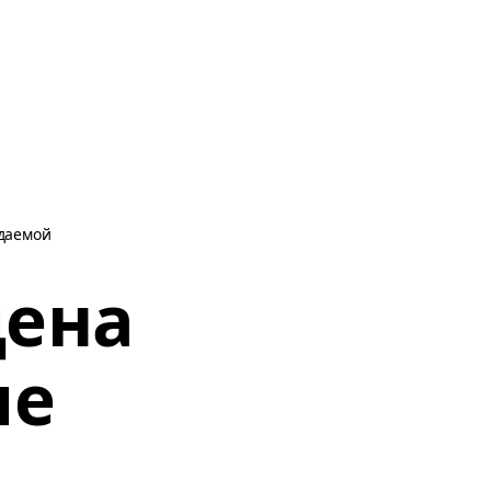
даемой
цена
ше