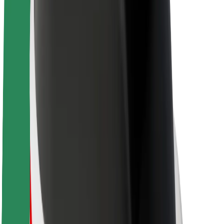
O spoločnosti Bolt
Udržateľnosť v spoločnosti Bolt
Projekt Zero
Blog
Novinky
Smernice pre značku
Naša vízia
Vzťahy s investormi
Vedenie spoločnosti
Značka
Médiá
Mestský fond
Bezpečnosť