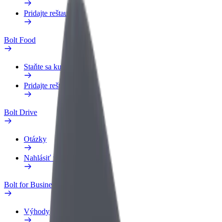
Pridajte reštauráciu
Bolt Food
Staňte sa kuriérom
Pridajte reštauráciu
Bolt Drive
Otázky
Nahlásiť vozidlo
Bolt for Business
Výhody