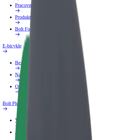
Pracovný profil
Produkty
Bolt Food pre Business
E-bicykle
Bezpečnostný lab
Nahlásiť problém
Otázky
Bolt Plus
Výhody
Ako sa pridať