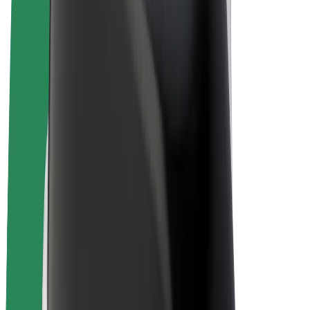
E-bicykle
Bolt Plus
Zarábajte s Boltom
Vodiči
Zárobky partnerských vodičov
Kuriéri
Zárobky partnerských kuriérov
Partneri Bolt Food
Flotily
Franšíza
Spoločnosť
Kariéra