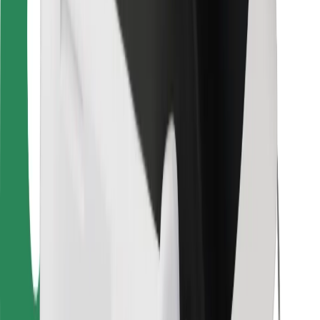
Pre kuriérov
Bolt Food
Pre flotilových partnerov
Pre reštaurácie
Bolt for Business
Iné
Partneri
Podmienky používania
Cookies
Bezpečnosť
Získajte odvoz do pár minút!
Stiahnuť aplikáciu Bolt