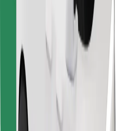
Objavte svoje obľúbené jedlo!
Stiahnite si aplikáciu Bolt Food