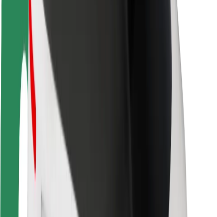
Bezpečnosť cestujúcich
Bezpečnosť vodičov
Bezpečnosť na kolobežkách
Bezpečnostný lab
Mestá
Lokality
Riešenia pre mestá
Letiská
Nabíjacie stanice Bolt
Podpora
Pre cestujúcich
Pre vodičov