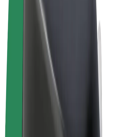
Podmienky používania
Súkromie
Cookies
© 2026 Bolt Technology OÜ
Produkty
Jazdy
Kolobežky
Bolt Market
Bolt Food
Bolt Drive
Bolt for Business