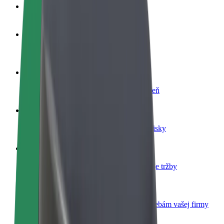
Otázky
Staňte sa vodičom
Zarábajte podľa vlastných pravidiel
Staňte sa kuriérom
Doručujte jedlo a zarábajte si každý týždeň
Pridajte reštauráciu
Oslovte viac zákazníkov a zvýšte svoje zisky
Zaregistrujte sa ako flotilový partner
Pridajte svoju flotilu k Boltu a zvýšte svoje tržby
Bolt for Business
Produkty a služby Bolt prispôsobené potrebám vašej firmy