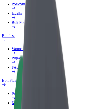
Poslovni profil
Izdelki
Bolt Food za podjetja
E-kolesa
Varnostni kotiček
Prijavi težavo
FAQ
Bolt Plus
Prednosti
Kako se pridružiti