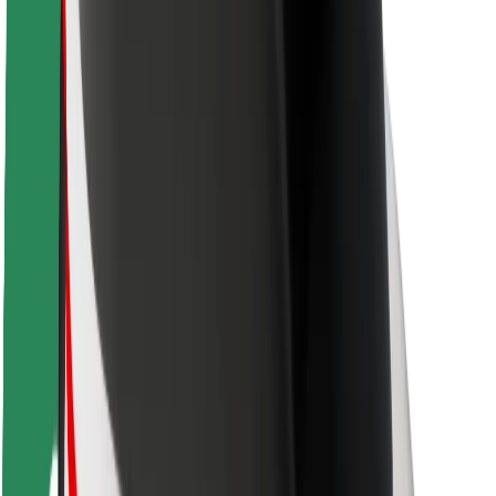
Varnost potnikov
Varnost voznikov
Varnost skirojev
Varnostni kotiček
Mesta
Lokacije
Rešitve za mesto
Letališča
Bolt polnilne postaje
Pomoč
Za potnike
Za voznike