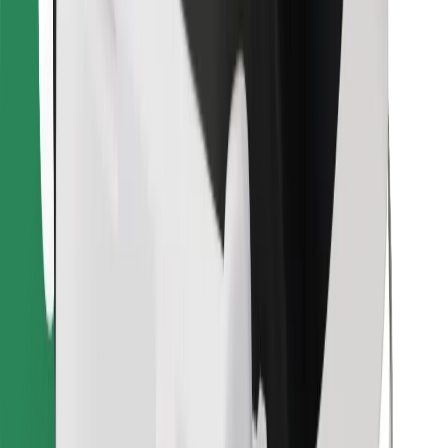
Najdi svojo najljubšo hrano!
Prenesi aplikacijo Bolt Food