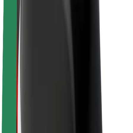
O Boltu
Trajnost pri Boltu
Projekt Zero
Blog
Novinarsko središče
Smernice blagovne znamke
Poslanstvo
Odnosi z vlagatelji
Vodstvo
Blagovna znamka
Mediji
Urban Fund
Varnost