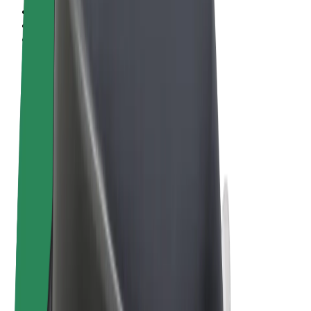
Pogoji poslovanja
Zasebnost
Piškotki
© 2026 Bolt Technology OÜ
Izdelki
Vožnje
Skiroji
Bolt Market
Bolt Hrana
Bolt Drive
Bolt za podjetja