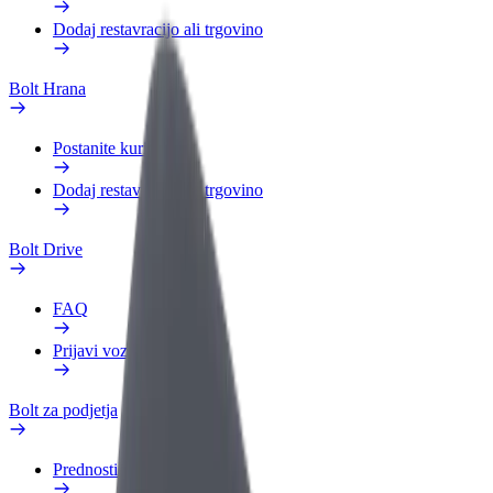
Dodaj restavracijo ali trgovino
Bolt Hrana
Postanite kurir
Dodaj restavracijo ali trgovino
Bolt Drive
FAQ
Prijavi vozilo
Bolt za podjetja
Prednosti