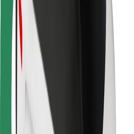
Za dostavljavce
Bolt Food
Za lastnike voznih parkov
Za restavracije
Bolt za podjetja
Drugo
Dobavitelji
Pogoji poslovanja
Piškotki
Varnost
Do vožnje v nekaj minutah!
Prenesi aplikacijo Bolt