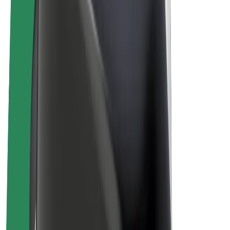
E-kolesa
Bolt Plus
Zasluži z Bolt
Vozniki
Zaslužki za voznike
Dostavljavci
Zaslužki za dostavljavce
Ponudniki Bolt Food
Vozni parki
Franšize
Podjetje
Zaposlitve