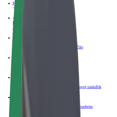
FAQ
Postani voznik
Zasluži denar pod svojimi pogoji
Postanite kurir
Dostavljaj hrano in prejmi tedensko plačilo
Dodaj restavracijo ali trgovino
Dosezi več strank in zvišaj zaslužek
Prijavi se kot lastnik voznega parka
Dodaj svoj vozni park v Bolt in povečaj svoj zaslužek
Bolt za podjetja
Boltovi izdelki in storitve za rast tvojega podjetja