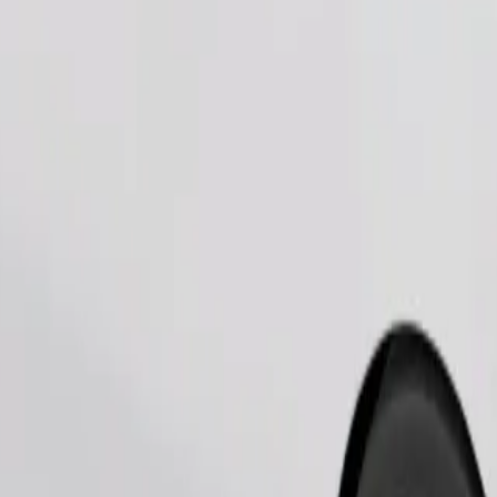
Naroči vožnjo