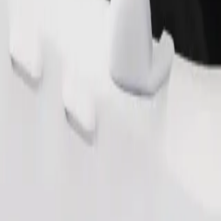
Naroči vožnjo