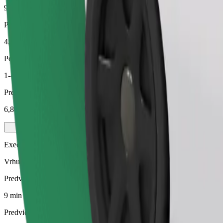
9 min
Predvidena razdalja
4,3 km
Potniki
1-4
Predvidena cena
6,80 €
Executive
Vrhunska vozila srednje velikosti z luksuzno opremo
Predviden čas potovanja
9 min
Predvidena razdalja