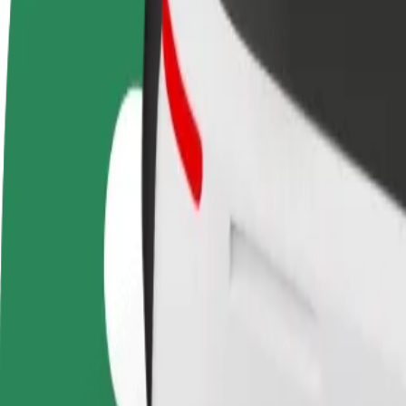
FAQ
Postani voznik
Postanite kurir
D
Zasluži denar pod svojimi
Dostavljaj hrano in prejmi
t
pogoji
tedensko plačilo
D
z
Kako priti od Bratislava main station do VIVO!
Iščete najboljši način, da pridete od Bratislava main station do VIVO!?
Od
Bratislava main station
Do
VIVO!
Udobje in praktičnost sta le nekaj klikov stran!
Bolt