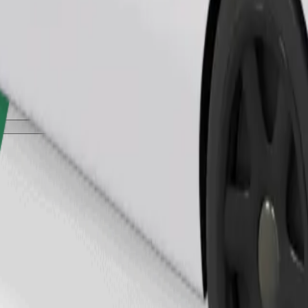
Naroči vožnjo