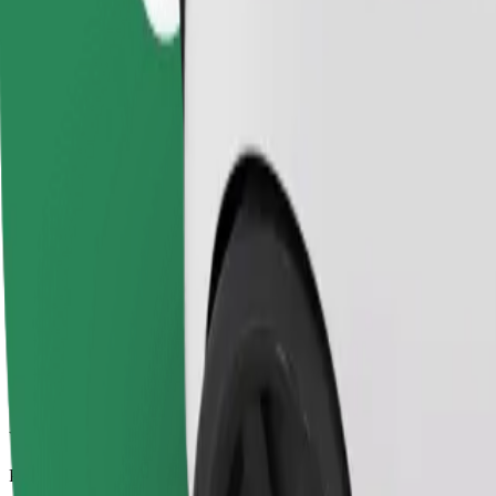
Zanesljive vožnje v vsakdanjih vozilih srednje velikosti.
Predviden čas potovanja
9 min
Predvidena razdalja
4,3 km
Potniki
1-4
Predvidena cena
5,50 €
Udobje
Večja vozila z več prostora za noge in prtljago
Predviden čas potovanja