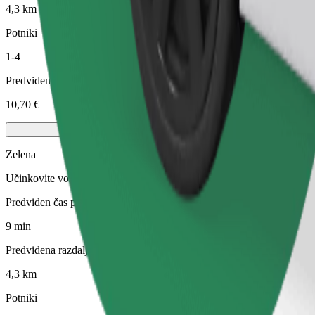
4,3 km
Potniki
1-4
Predvidena cena
10,70 €
Zelena
Učinkovite vožnje v hibridnih in električnih vozilih
Predviden čas potovanja
9 min
Predvidena razdalja
4,3 km
Potniki