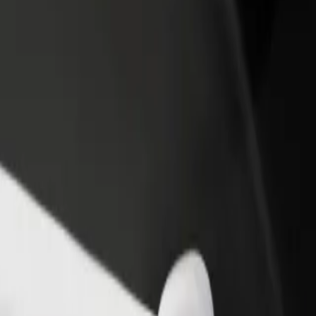
odaj restavracijo ali
Prijavi se kot lastnik voznega parka
rgovino
Dodaj svoj vozni park v Bolt in povečaj
osezi več strank in zvišaj
svoj zaslužek
aslužek
 Raziščite naše storitve in poiščite popolno za svojo pot.
Prenesi aplikacijo