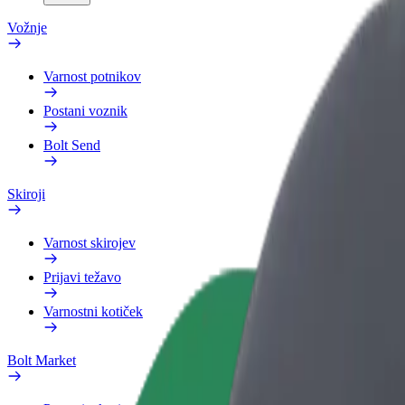
Vožnje
Varnost potnikov
Postani voznik
Bolt Send
Skiroji
Varnost skirojev
Prijavi težavo
Varnostni kotiček
Bolt Market