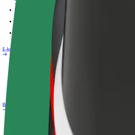
Poslovni profil
Izdelki
Bolt Food za podjetja
E-kolesa
Varnostni kotiček
Prijavi težavo
FAQ
Bolt Plus
Prednosti
Kako se pridružiti