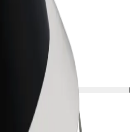
Bolt za podjetja
Boltovi izdelki in storitve za rast
tvojega podjetja