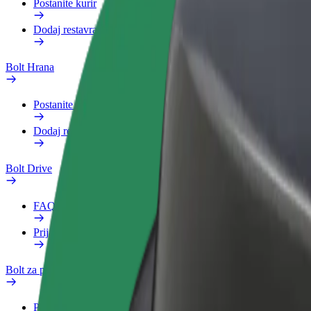
Postanite kurir
Dodaj restavracijo ali trgovino
Bolt Hrana
Postanite kurir
Dodaj restavracijo ali trgovino
Bolt Drive
FAQ
Prijavi vozilo
Bolt za podjetja
Prednosti