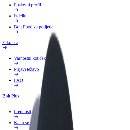
Poslovni profil
Izdelki
Bolt Food za podjetja
E-kolesa
Varnostni kotiček
Prijavi težavo
FAQ
Bolt Plus
Prednosti
Kako se pridružiti