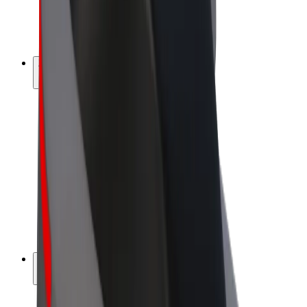
E-kolesa
Bolt Plus
Zasluži z Bolt
Vozniki
Zaslužki za voznike
Dostavljavci
Zaslužki za dostavljavce
Ponudniki Bolt Food
Vozni parki
Franšize
Podjetje
Zaposlitve