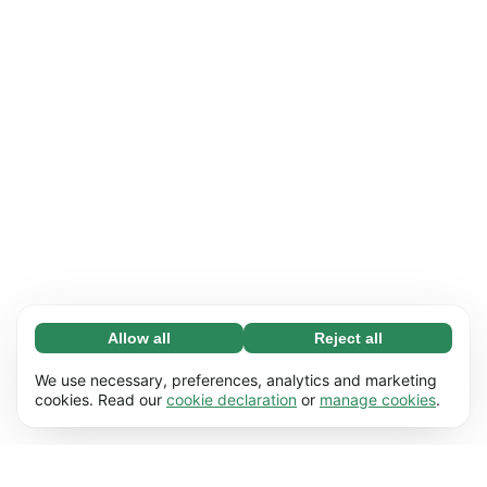
Allow all
Reject all
Necessary (65)
Necessary cookies help make our website
Learn more
We use necessary, preferences, analytics and marketing
usable by enabling basic functions, e.g. page
cookies. Read our
cookie declaration
or
manage cookies
.
navigation. The website cannot function
Preferences (17)
properly without these cookies.
Preference cookies enable our website to
Learn more
remember information that changes the way it