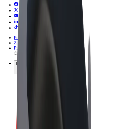
Pogoji poslovanja
Zasebnost
Piškotki
© 2026 Bolt Technology OÜ
Izdelki
Vožnje
Skiroji
Bolt Market
Bolt Hrana
Bolt Drive
Bolt za podjetja