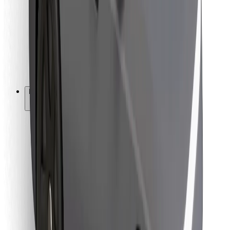
Za dostavljavce
Bolt Food
Za lastnike voznih parkov
Za restavracije
Bolt za podjetja
Drugo
Dobavitelji
Pogoji poslovanja
Piškotki
Varnost
Do vožnje v nekaj minutah!
Prenesi aplikacijo Bolt