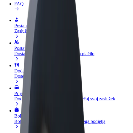
FAQ
Postani voznik
Zasluži denar pod svojimi pogoji
Postanite kurir
Dostavljaj hrano in prejmi tedensko plačilo
Dodaj restavracijo ali trgovino
Dosezi več strank in zvišaj zaslužek
Prijavi se kot lastnik voznega parka
Dodaj svoj vozni park v Bolt in povečaj svoj zaslužek
Bolt za podjetja
Boltovi izdelki in storitve za rast tvojega podjetja