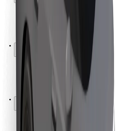
Varnost potnikov
Varnost voznikov
Varnost skirojev
Varnostni kotiček
Mesta
Lokacije
Rešitve za mesto
Letališča
Bolt polnilne postaje
Pomoč
Za potnike
Za voznike