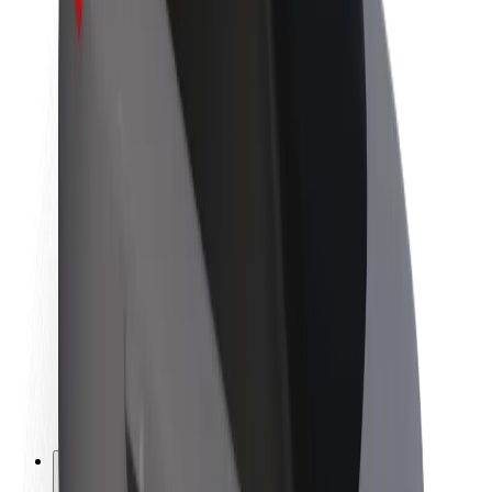
O Boltu
Trajnost pri Boltu
Projekt Zero
Blog
Novinarsko središče
Smernice blagovne znamke
Poslanstvo
Odnosi z vlagatelji
Vodstvo
Blagovna znamka
Mediji
Urban Fund
Varnost