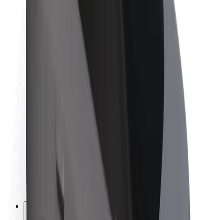
O Boltu
Trajnost pri Boltu
Projekt Zero
Blog
Novinarsko središče
Smernice blagovne znamke
Poslanstvo
Odnosi z vlagatelji
Vodstvo
Blagovna znamka
Mediji
Urban Fund
Varnost