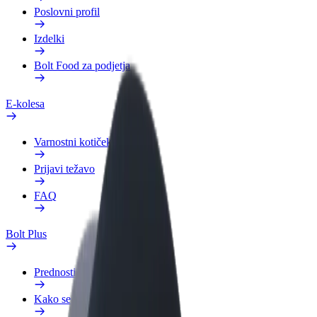
Poslovni profil
Izdelki
Bolt Food za podjetja
E-kolesa
Varnostni kotiček
Prijavi težavo
FAQ
Bolt Plus
Prednosti
Kako se pridružiti