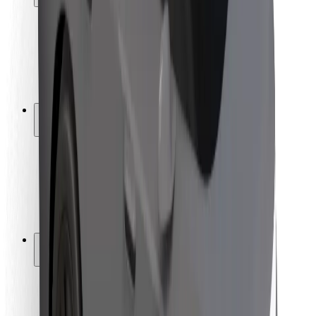
Varnost potnikov
Varnost voznikov
Varnost skirojev
Varnostni kotiček
Mesta
Lokacije
Rešitve za mesto
Letališča
Bolt polnilne postaje
Pomoč
Za potnike
Za voznike