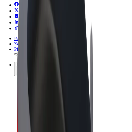
Pogoji poslovanja
Zasebnost
Piškotki
© 2026 Bolt Technology OÜ
Izdelki
Vožnje
Skiroji
Bolt Market
Bolt Hrana
Bolt Drive
Bolt za podjetja