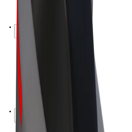
E-kolesa
Bolt Plus
Zasluži z Bolt
Vozniki
Zaslužki za voznike
Dostavljavci
Zaslužki za dostavljavce
Ponudniki Bolt Food
Vozni parki
Franšize
Podjetje
Zaposlitve