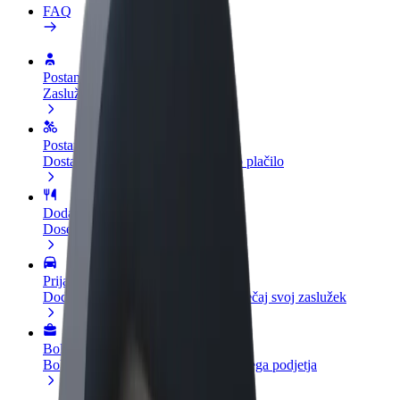
FAQ
Postani voznik
Zasluži denar pod svojimi pogoji
Postanite kurir
Dostavljaj hrano in prejmi tedensko plačilo
Dodaj restavracijo ali trgovino
Dosezi več strank in zvišaj zaslužek
Prijavi se kot lastnik voznega parka
Dodaj svoj vozni park v Bolt in povečaj svoj zaslužek
Bolt za podjetja
Boltovi izdelki in storitve za rast tvojega podjetja