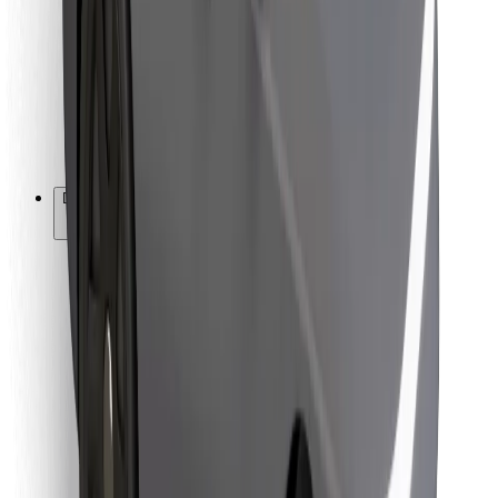
Za dostavljavce
Bolt Food
Za lastnike voznih parkov
Za restavracije
Bolt za podjetja
Drugo
Dobavitelji
Pogoji poslovanja
Piškotki
Varnost
Do vožnje v nekaj minutah!
Prenesi aplikacijo Bolt