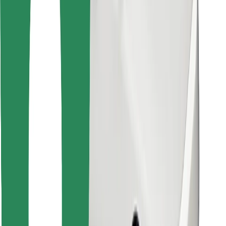
Najdi svojo najljubšo hrano!
Prenesi aplikacijo Bolt Food