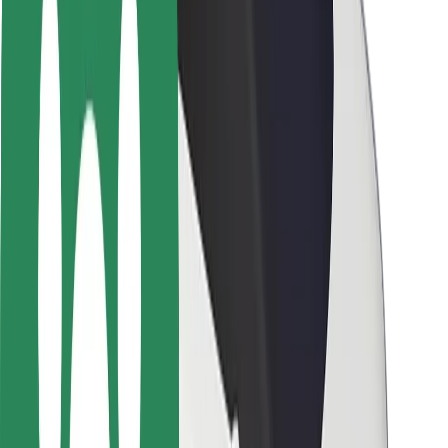
Varnost potnikov
Varnost voznikov
Varnost skirojev
Varnostni kotiček
Mesta
Lokacije
Rešitve za mesto
Letališča
Bolt polnilne postaje
Pomoč
Za potnike
Za voznike