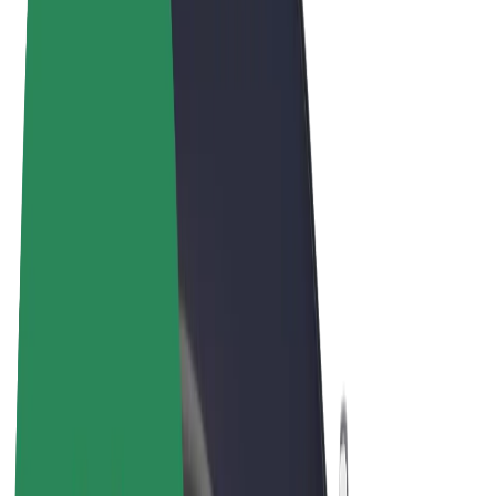
Pogoji poslovanja
Zasebnost
Piškotki
© 2026 Bolt Technology OÜ
Izdelki
Vožnje
Skiroji
Bolt Market
Bolt Hrana
Bolt Drive
Bolt za podjetja