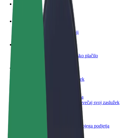
FAQ
Postani voznik
Zasluži denar pod svojimi pogoji
Postanite kurir
Dostavljaj hrano in prejmi tedensko plačilo
Dodaj restavracijo ali trgovino
Dosezi več strank in zvišaj zaslužek
Prijavi se kot lastnik voznega parka
Dodaj svoj vozni park v Bolt in povečaj svoj zaslužek
Bolt za podjetja
Boltovi izdelki in storitve za rast tvojega podjetja