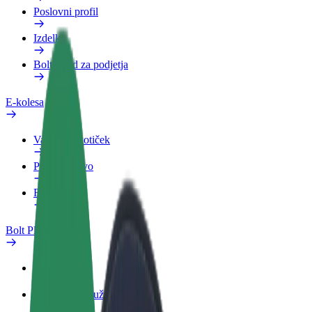
Poslovni profil
Izdelki
Bolt Food za podjetja
E-kolesa
Varnostni kotiček
Prijavi težavo
FAQ
Bolt Plus
Prednosti
Kako se pridružiti