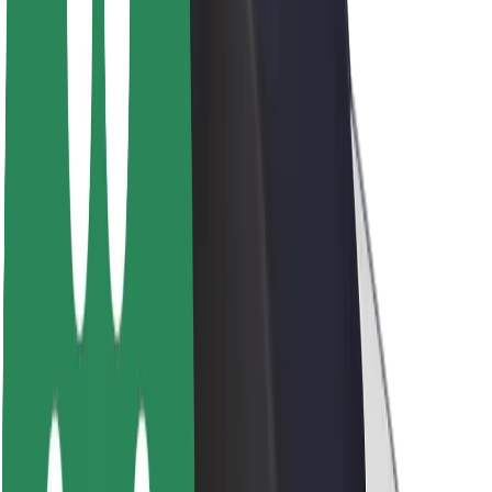
O Boltu
Trajnost pri Boltu
Projekt Zero
Blog
Novinarsko središče
Smernice blagovne znamke
Poslanstvo
Odnosi z vlagatelji
Vodstvo
Blagovna znamka
Mediji
Urban Fund
Varnost