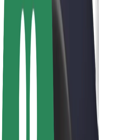
E-kolesa
Bolt Plus
Zasluži z Bolt
Vozniki
Zaslužki za voznike
Dostavljavci
Zaslužki za dostavljavce
Ponudniki Bolt Food
Vozni parki
Franšize
Podjetje
Zaposlitve