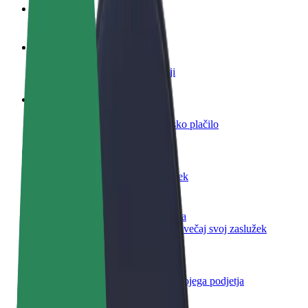
FAQ
Postani voznik
Zasluži denar pod svojimi pogoji
Postanite kurir
Dostavljaj hrano in prejmi tedensko plačilo
Dodaj restavracijo ali trgovino
Dosezi več strank in zvišaj zaslužek
Prijavi se kot lastnik voznega parka
Dodaj svoj vozni park v Bolt in povečaj svoj zaslužek
Bolt za podjetja
Boltovi izdelki in storitve za rast tvojega podjetja