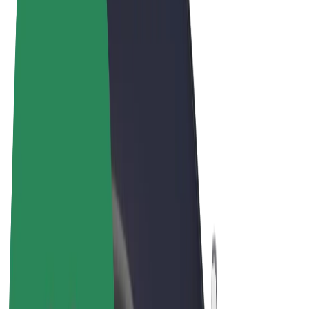
Pogoji poslovanja
Zasebnost
Piškotki
© 2026 Bolt Technology OÜ
Izdelki
Vožnje
Skiroji
Bolt Market
Bolt Hrana
Bolt Drive
Bolt za podjetja