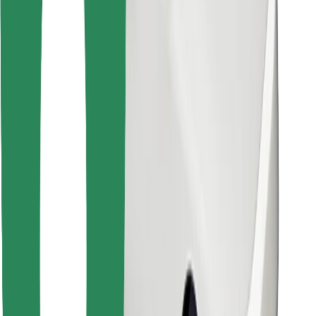
Najdi svojo najljubšo hrano!
Prenesi aplikacijo Bolt Food