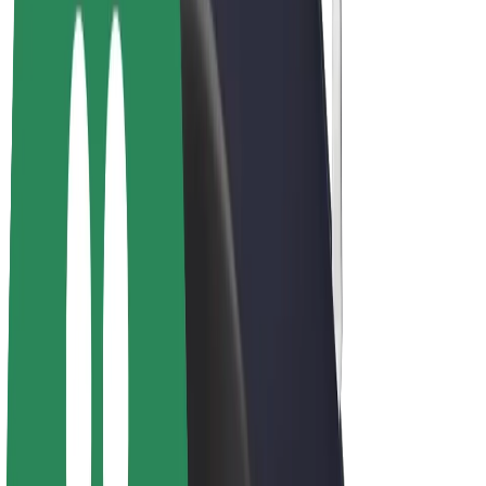
E-kolesa
Bolt Plus
Zasluži z Bolt
Vozniki
Zaslužki za voznike
Dostavljavci
Zaslužki za dostavljavce
Ponudniki Bolt Food
Vozni parki
Franšize
Podjetje
Zaposlitve