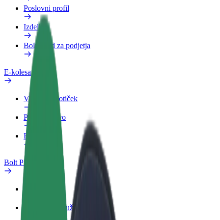
Poslovni profil
Izdelki
Bolt Food za podjetja
E-kolesa
Varnostni kotiček
Prijavi težavo
FAQ
Bolt Plus
Prednosti
Kako se pridružiti