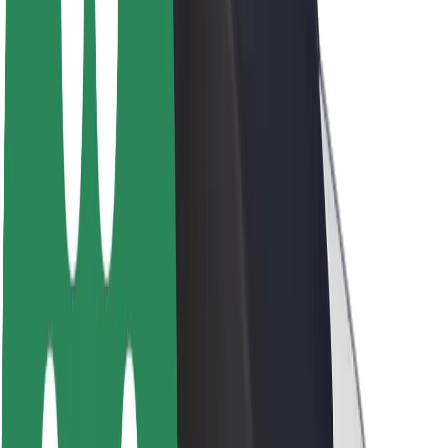
O Boltu
Trajnost pri Boltu
Projekt Zero
Blog
Novinarsko središče
Smernice blagovne znamke
Poslanstvo
Odnosi z vlagatelji
Vodstvo
Blagovna znamka
Mediji
Urban Fund
Varnost