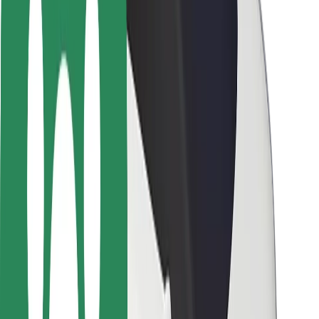
Varnost potnikov
Varnost voznikov
Varnost skirojev
Varnostni kotiček
Mesta
Lokacije
Rešitve za mesto
Letališča
Bolt polnilne postaje
Pomoč
Za potnike
Za voznike