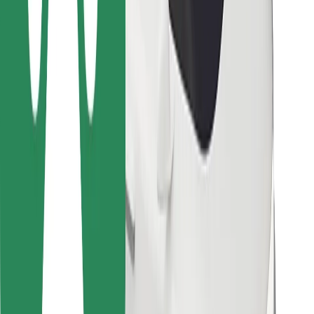
Za dostavljavce
Bolt Food
Za lastnike voznih parkov
Za restavracije
Bolt za podjetja
Drugo
Dobavitelji
Pogoji poslovanja
Piškotki
Varnost
Do vožnje v nekaj minutah!
Prenesi aplikacijo Bolt