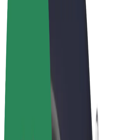
Pogoji poslovanja
Zasebnost
Piškotki
© 2026 Bolt Technology OÜ
Izdelki
Vožnje
Skiroji
Bolt Market
Bolt Hrana
Bolt Drive
Bolt za podjetja