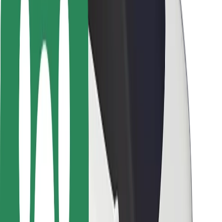
Varnost potnikov
Varnost voznikov
Varnost skirojev
Varnostni kotiček
Mesta
Lokacije
Rešitve za mesto
Letališča
Bolt polnilne postaje
Pomoč
Za potnike
Za voznike