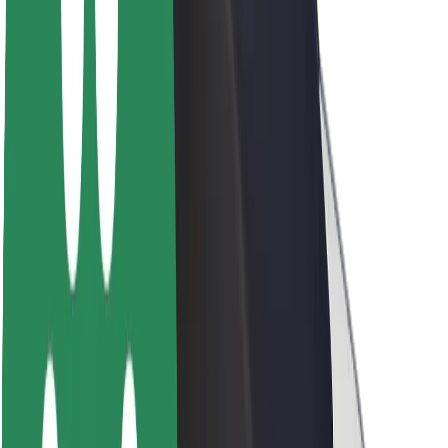
O Boltu
Trajnost pri Boltu
Projekt Zero
Blog
Novinarsko središče
Smernice blagovne znamke
Poslanstvo
Odnosi z vlagatelji
Vodstvo
Blagovna znamka
Mediji
Urban Fund
Varnost