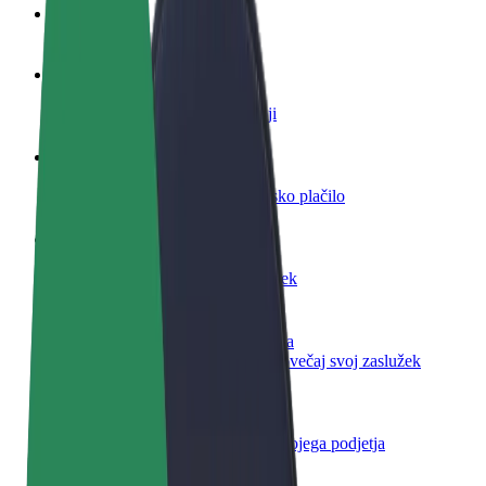
FAQ
Postani voznik
Zasluži denar pod svojimi pogoji
Postanite kurir
Dostavljaj hrano in prejmi tedensko plačilo
Dodaj restavracijo ali trgovino
Dosezi več strank in zvišaj zaslužek
Prijavi se kot lastnik voznega parka
Dodaj svoj vozni park v Bolt in povečaj svoj zaslužek
Bolt za podjetja
Boltovi izdelki in storitve za rast tvojega podjetja