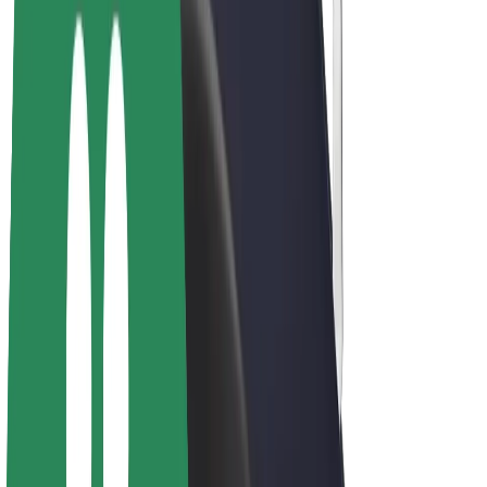
E-kolesa
Bolt Plus
Zasluži z Bolt
Vozniki
Zaslužki za voznike
Dostavljavci
Zaslužki za dostavljavce
Ponudniki Bolt Food
Vozni parki
Franšize
Podjetje
Zaposlitve