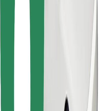
Najdi svojo najljubšo hrano!
Prenesi aplikacijo Bolt Food