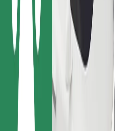
Za dostavljavce
Bolt Food
Za lastnike voznih parkov
Za restavracije
Bolt za podjetja
Drugo
Dobavitelji
Pogoji poslovanja
Piškotki
Varnost
Do vožnje v nekaj minutah!
Prenesi aplikacijo Bolt