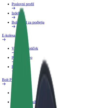
Poslovni profil
Izdelki
Bolt Food za podjetja
E-kolesa
Varnostni kotiček
Prijavi težavo
FAQ
Bolt Plus
Prednosti
Kako se pridružiti