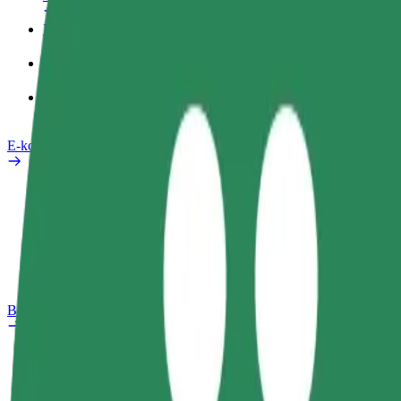
Poslovni profil
Izdelki
Bolt Food za podjetja
E-kolesa
Varnostni kotiček
Prijavi težavo
FAQ
Bolt Plus
Prednosti
Kako se pridružiti