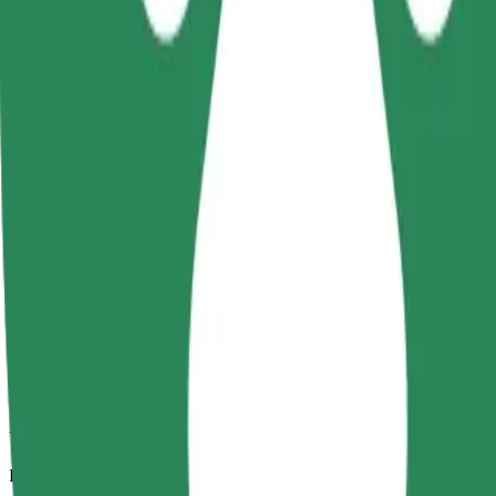
Zanesljive vožnje v vsakdanjih vozilih srednje velikosti.
Predviden čas potovanja
16 min
Predvidena razdalja
8,2 km
Potniki
1-4
Predvidena cena
26,30 PLN
Udobje
Večja vozila z več prostora za noge in prtljago
Predviden čas potovanja