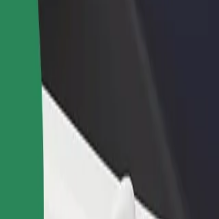
odaj restavracijo ali
Prijavi se kot lastnik voznega parka
rgovino
Dodaj svoj vozni park v Bolt in povečaj
osezi več strank in zvišaj
svoj zaslužek
aslužek
jowa Łódź Widzew
Kolejowa Łódź Widzew? Raziščite naše storitve in poiščite popolno za s
Prenesi aplikacijo