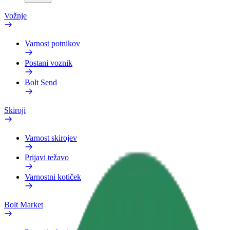
Vožnje
Varnost potnikov
Postani voznik
Bolt Send
Skiroji
Varnost skirojev
Prijavi težavo
Varnostni kotiček
Bolt Market