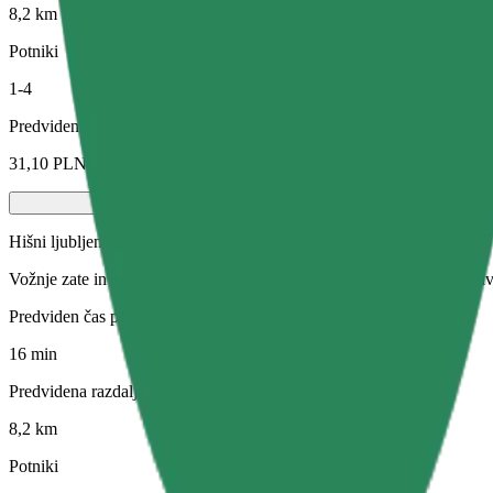
8,2 km
Potniki
1-4
Predvidena cena
31,10 PLN
Hišni ljubljenčki
Vožnje zate in tvojo hišno žival. Psi morajo nositi nagobčnik, male živ
Predviden čas potovanja
16 min
Predvidena razdalja
8,2 km
Potniki