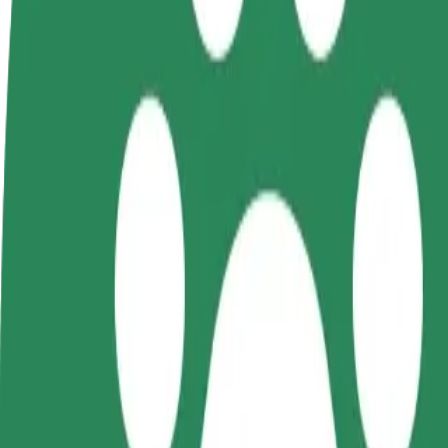
FAQ
Postani voznik
Postanite kurir
D
Zasluži denar pod svojimi
Dostavljaj hrano in prejmi
t
pogoji
tedensko plačilo
D
z
Kako priti od Prywatka Dance Club do Stacja Kole
Iščete najboljši način, da pridete od Prywatka Dance Club do Stacja 
Od
Prywatka Dance Club
Do
Stacja Kolejowa Łódź Widzew
Udobje in praktičnost sta le nekaj klikov stran!
Bolt