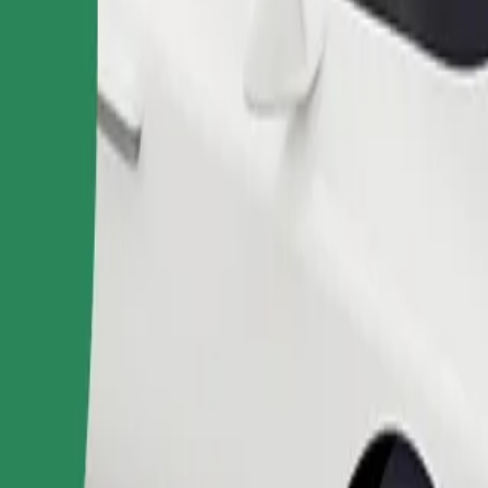
Naroči vožnjo