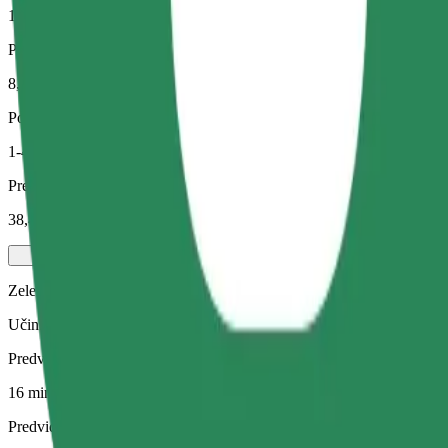
16 min
Predvidena razdalja
8,2 km
Potniki
1-4
Predvidena cena
38,40 PLN
Zelena
Učinkovite vožnje v hibridnih in električnih vozilih
Predviden čas potovanja
16 min
Predvidena razdalja