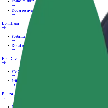
Postanite kurir
Dodaj restavracijo ali trgovino
Bolt Hrana
Postanite kurir
Dodaj restavracijo ali trgovino
Bolt Drive
FAQ
Prijavi vozilo
Bolt za podjetja
Prednosti