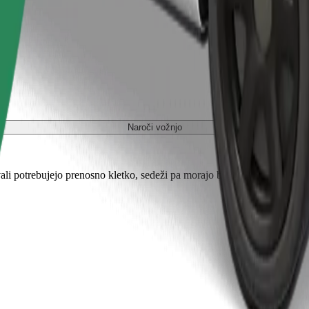
Naroči vožnjo
ali potrebujejo prenosno kletko, sedeži pa morajo biti zaščiteni s odejo 