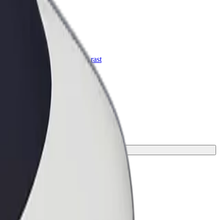
Bolt za podjetja
Boltovi izdelki in storitve za rast
tvojega podjetja
vojo pot.