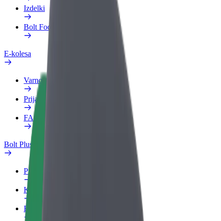
Izdelki
Bolt Food za podjetja
E-kolesa
Varnostni kotiček
Prijavi težavo
FAQ
Bolt Plus
Prednosti
Kako se pridružiti
FAQ