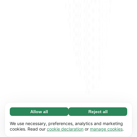
Allow all
Reject all
Necessary (65)
Necessary cookies help make our website
Learn more
We use necessary, preferences, analytics and marketing
usable by enabling basic functions, e.g. page
cookies. Read our
cookie declaration
or
manage cookies
.
navigation. The website cannot function