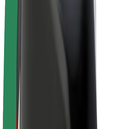
Bolt Plus
Zasluži z Bolt
Vozniki
Zaslužki za voznike
Dostavljavci
Zaslužki za dostavljavce
Ponudniki Bolt Food
Vozni parki
Franšize
Podjetje
Zaposlitve
O Boltu