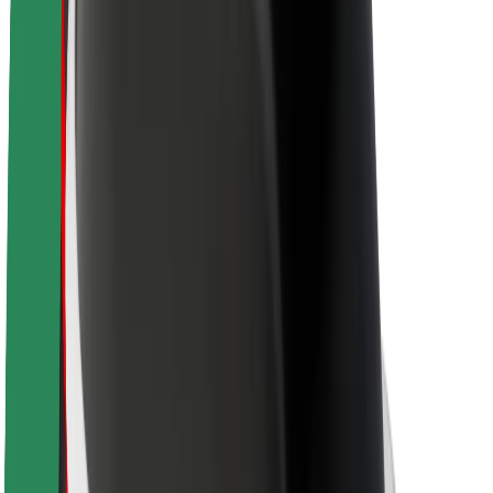
Trajnost pri Boltu
Projekt Zero
Blog
Novinarsko središče
Smernice blagovne znamke
Poslanstvo
Odnosi z vlagatelji
Vodstvo
Blagovna znamka
Mediji
Urban Fund
Varnost
Varnost potnikov