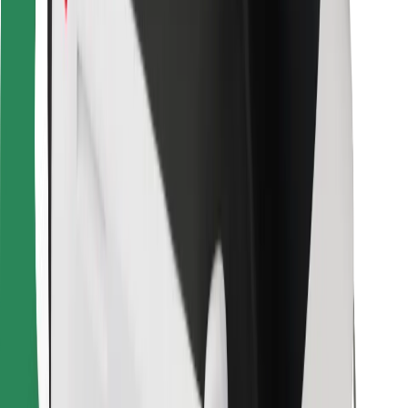
Bolt Food
Za lastnike voznih parkov
Za restavracije
Bolt za podjetja
Drugo
Dobavitelji
Pogoji poslovanja
Piškotki
Varnost
Do vožnje v nekaj minutah!
Prenesi aplikacijo Bolt
Najdi svojo najljubšo hrano!