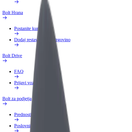
Bolt Hrana
Postanite kurir
Dodaj restavracijo ali trgovino
Bolt Drive
FAQ
Prijavi vozilo
Bolt za podjetja
Prednosti
Poslovni profil