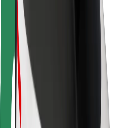
Varnost voznikov
Varnost skirojev
Varnostni kotiček
Mesta
Lokacije
Rešitve za mesto
Letališča
Bolt polnilne postaje
Pomoč
Za potnike
Za voznike
Za dostavljavce