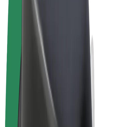
Pogoji poslovanja
Zasebnost
Piškotki
© 2026 Bolt Technology OÜ
Izdelki
Vožnje
Skiroji
Bolt Market
Bolt Hrana
Bolt Drive
Bolt za podjetja
E-kolesa