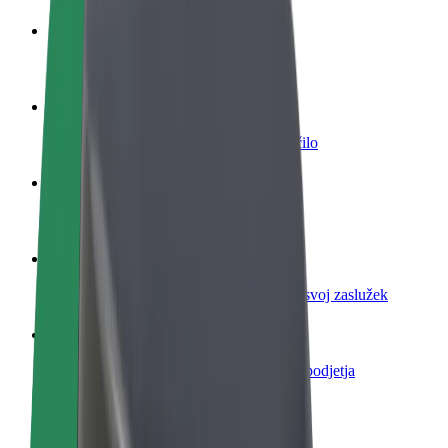
Postani voznik
Zasluži denar pod svojimi pogoji
Postanite kurir
Dostavljaj hrano in prejmi tedensko plačilo
Dodaj restavracijo ali trgovino
Dosezi več strank in zvišaj zaslužek
Prijavi se kot lastnik voznega parka
Dodaj svoj vozni park v Bolt in povečaj svoj zaslužek
Bolt za podjetja
Boltovi izdelki in storitve za rast tvojega podjetja