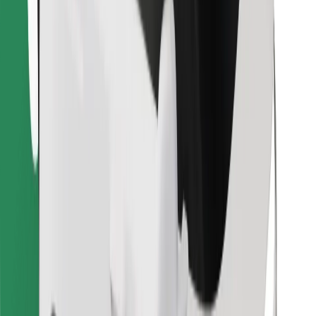
Najdi svojo najljubšo hrano!
Prenesi aplikacijo Bolt Food