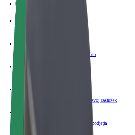
FAQ
Postani voznik
Zasluži denar pod svojimi pogoji
Postanite kurir
Dostavljaj hrano in prejmi tedensko plačilo
Dodaj restavracijo ali trgovino
Dosezi več strank in zvišaj zaslužek
Prijavi se kot lastnik voznega parka
Dodaj svoj vozni park v Bolt in povečaj svoj zaslužek
Bolt za podjetja
Boltovi izdelki in storitve za rast tvojega podjetja