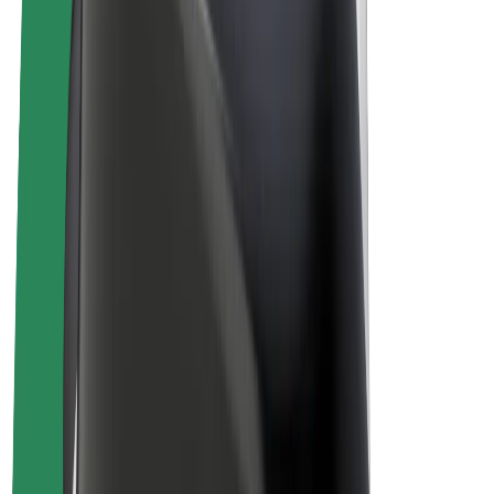
E-kolesa
Bolt Plus
Zasluži z Bolt
Vozniki
Zaslužki za voznike
Dostavljavci
Zaslužki za dostavljavce
Ponudniki Bolt Food
Vozni parki
Franšize
Podjetje
Zaposlitve