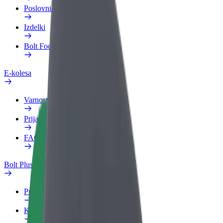
Poslovni profil
Izdelki
Bolt Food za podjetja
E-kolesa
Varnostni kotiček
Prijavi težavo
FAQ
Bolt Plus
Prednosti
Kako se pridružiti