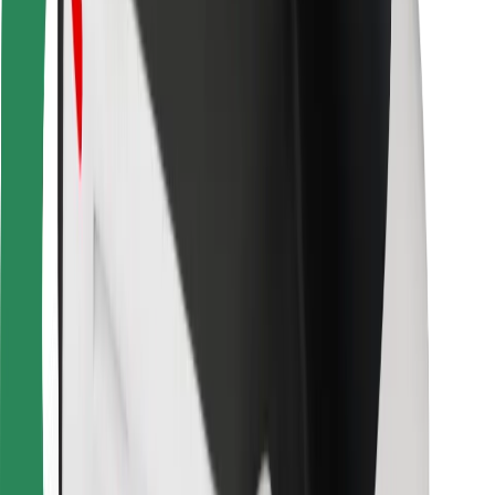
Za dostavljavce
Bolt Food
Za lastnike voznih parkov
Za restavracije
Bolt za podjetja
Drugo
Dobavitelji
Pogoji poslovanja
Piškotki
Varnost
Do vožnje v nekaj minutah!
Prenesi aplikacijo Bolt