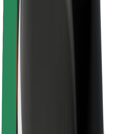
O Boltu
Trajnost pri Boltu
Projekt Zero
Blog
Novinarsko središče
Smernice blagovne znamke
Poslanstvo
Odnosi z vlagatelji
Vodstvo
Blagovna znamka
Mediji
Urban Fund
Varnost