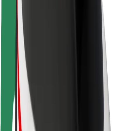
Varnost potnikov
Varnost voznikov
Varnost skirojev
Varnostni kotiček
Mesta
Lokacije
Rešitve za mesto
Letališča
Bolt polnilne postaje
Pomoč
Za potnike
Za voznike