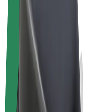
Pogoji poslovanja
Zasebnost
Piškotki
© 2026 Bolt Technology OÜ
Izdelki
Vožnje
Skiroji
Bolt Market
Bolt Hrana
Bolt Drive
Bolt za podjetja