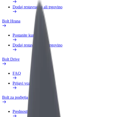
Dodaj restavracijo ali trgovino
Bolt Hrana
Postanite kurir
Dodaj restavracijo ali trgovino
Bolt Drive
FAQ
Prijavi vozilo
Bolt za podjetja
Prednosti