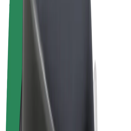
Pogoji poslovanja
Zasebnost
Piškotki
© 2026 Bolt Technology OÜ
Izdelki
Vožnje
Skiroji
Bolt Market
Bolt Hrana
Bolt Drive
Bolt za podjetja