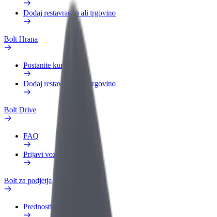
Dodaj restavracijo ali trgovino
Bolt Hrana
Postanite kurir
Dodaj restavracijo ali trgovino
Bolt Drive
FAQ
Prijavi vozilo
Bolt za podjetja
Prednosti