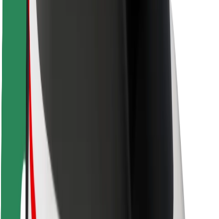
Varnost potnikov
Varnost voznikov
Varnost skirojev
Varnostni kotiček
Mesta
Lokacije
Rešitve za mesto
Letališča
Bolt polnilne postaje
Pomoč
Za potnike
Za voznike