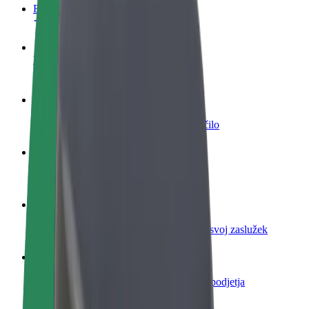
FAQ
Postani voznik
Zasluži denar pod svojimi pogoji
Postanite kurir
Dostavljaj hrano in prejmi tedensko plačilo
Dodaj restavracijo ali trgovino
Dosezi več strank in zvišaj zaslužek
Prijavi se kot lastnik voznega parka
Dodaj svoj vozni park v Bolt in povečaj svoj zaslužek
Bolt za podjetja
Boltovi izdelki in storitve za rast tvojega podjetja