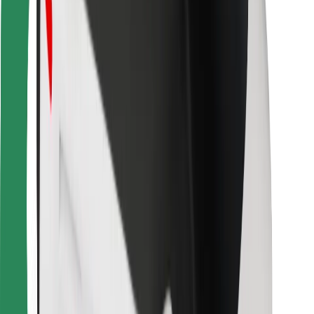
Za dostavljavce
Bolt Food
Za lastnike voznih parkov
Za restavracije
Bolt za podjetja
Drugo
Dobavitelji
Pogoji poslovanja
Piškotki
Varnost
Do vožnje v nekaj minutah!
Prenesi aplikacijo Bolt