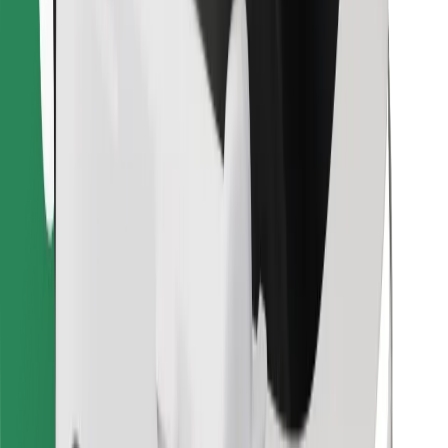
Najdi svojo najljubšo hrano!
Prenesi aplikacijo Bolt Food