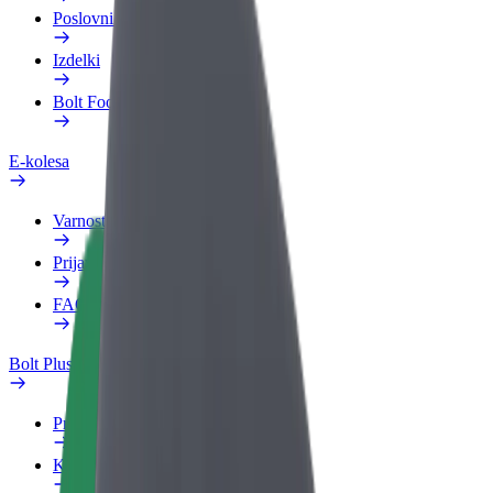
Poslovni profil
Izdelki
Bolt Food za podjetja
E-kolesa
Varnostni kotiček
Prijavi težavo
FAQ
Bolt Plus
Prednosti
Kako se pridružiti