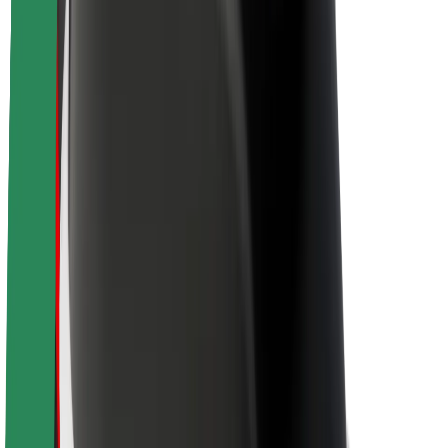
O Boltu
Trajnost pri Boltu
Projekt Zero
Blog
Novinarsko središče
Smernice blagovne znamke
Poslanstvo
Odnosi z vlagatelji
Vodstvo
Blagovna znamka
Mediji
Urban Fund
Varnost