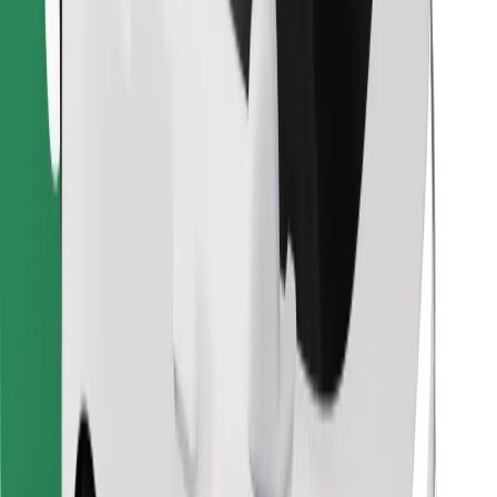
Najdi svojo najljubšo hrano!
Prenesi aplikacijo Bolt Food