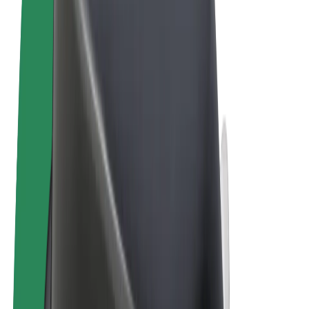
Pogoji poslovanja
Zasebnost
Piškotki
© 2026 Bolt Technology OÜ
Izdelki
Vožnje
Skiroji
Bolt Market
Bolt Hrana
Bolt Drive
Bolt za podjetja