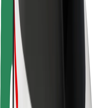
Varnost potnikov
Varnost voznikov
Varnost skirojev
Varnostni kotiček
Mesta
Lokacije
Rešitve za mesto
Letališča
Bolt polnilne postaje
Pomoč
Za potnike
Za voznike