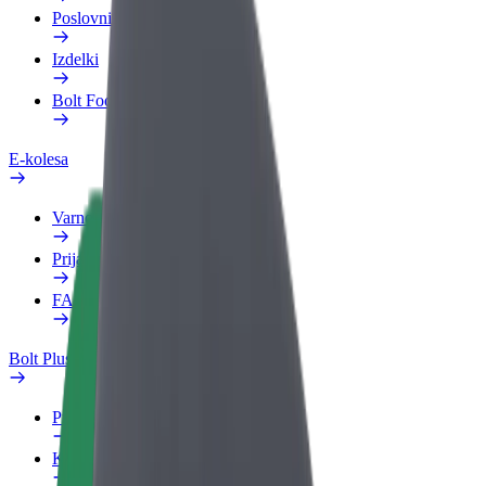
Poslovni profil
Izdelki
Bolt Food za podjetja
E-kolesa
Varnostni kotiček
Prijavi težavo
FAQ
Bolt Plus
Prednosti
Kako se pridružiti