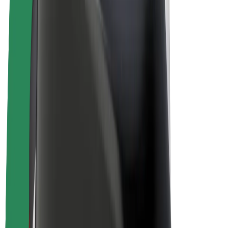
E-kolesa
Bolt Plus
Zasluži z Bolt
Vozniki
Zaslužki za voznike
Dostavljavci
Zaslužki za dostavljavce
Ponudniki Bolt Food
Vozni parki
Franšize
Podjetje
Zaposlitve