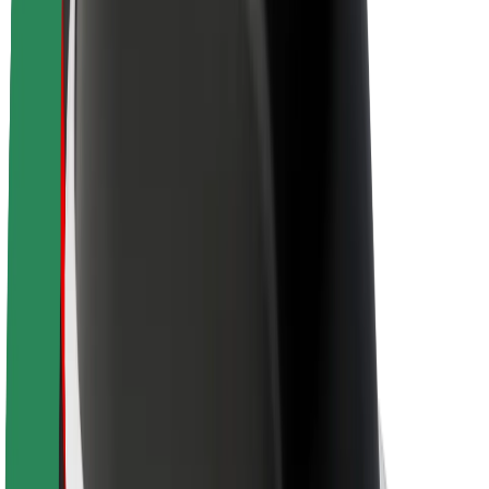
O Boltu
Trajnost pri Boltu
Projekt Zero
Blog
Novinarsko središče
Smernice blagovne znamke
Poslanstvo
Odnosi z vlagatelji
Vodstvo
Blagovna znamka
Mediji
Urban Fund
Varnost