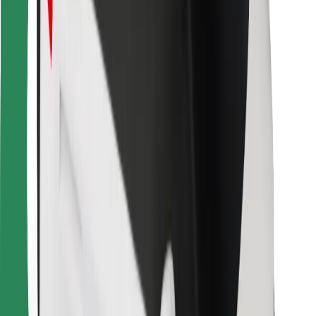
Za dostavljavce
Bolt Food
Za lastnike voznih parkov
Za restavracije
Bolt za podjetja
Drugo
Dobavitelji
Pogoji poslovanja
Piškotki
Varnost
Do vožnje v nekaj minutah!
Prenesi aplikacijo Bolt