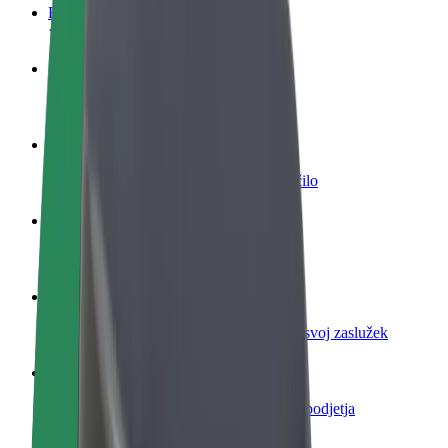
FAQ
Postani voznik
Zasluži denar pod svojimi pogoji
Postanite kurir
Dostavljaj hrano in prejmi tedensko plačilo
Dodaj restavracijo ali trgovino
Dosezi več strank in zvišaj zaslužek
Prijavi se kot lastnik voznega parka
Dodaj svoj vozni park v Bolt in povečaj svoj zaslužek
Bolt za podjetja
Boltovi izdelki in storitve za rast tvojega podjetja