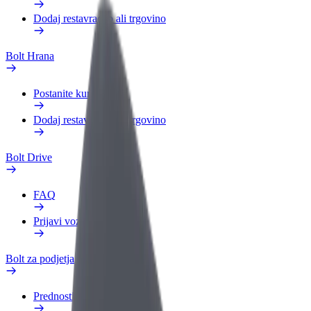
Dodaj restavracijo ali trgovino
Bolt Hrana
Postanite kurir
Dodaj restavracijo ali trgovino
Bolt Drive
FAQ
Prijavi vozilo
Bolt za podjetja
Prednosti