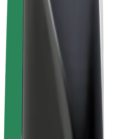
Pogoji poslovanja
Zasebnost
Piškotki
© 2026 Bolt Technology OÜ
Izdelki
Vožnje
Skiroji
Bolt Market
Bolt Hrana
Bolt Drive
Bolt za podjetja