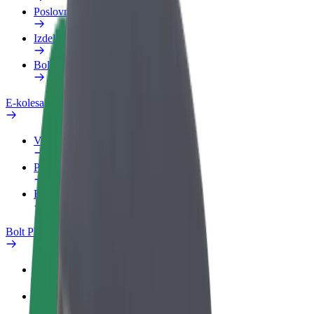
Poslovni profil
Izdelki
Bolt Food za podjetja
E-kolesa
Varnostni kotiček
Prijavi težavo
FAQ
Bolt Plus
Prednosti
Kako se pridružiti