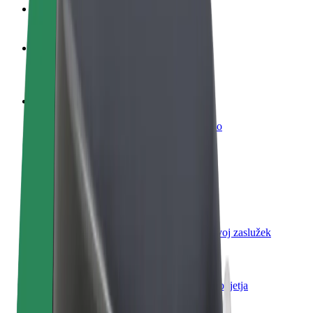
FAQ
Postani voznik
Zasluži denar pod svojimi pogoji
Postanite kurir
Dostavljaj hrano in prejmi tedensko plačilo
Dodaj restavracijo ali trgovino
Dosezi več strank in zvišaj zaslužek
Prijavi se kot lastnik voznega parka
Dodaj svoj vozni park v Bolt in povečaj svoj zaslužek
Bolt za podjetja
Boltovi izdelki in storitve za rast tvojega podjetja