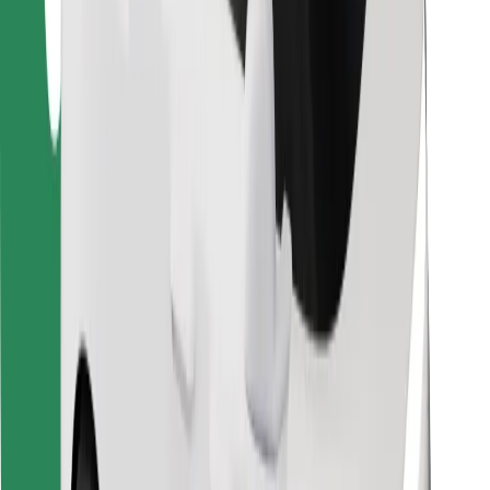
Za dostavljavce
Bolt Food
Za lastnike voznih parkov
Za restavracije
Bolt za podjetja
Drugo
Dobavitelji
Pogoji poslovanja
Piškotki
Varnost
Do vožnje v nekaj minutah!
Prenesi aplikacijo Bolt