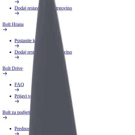
Dodaj restavracijo ali trgovino
Bolt Hrana
Postanite kurir
Dodaj restavracijo ali trgovino
Bolt Drive
FAQ
Prijavi vozilo
Bolt za podjetja
Prednosti