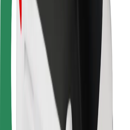
Varnost potnikov
Varnost voznikov
Varnost skirojev
Varnostni kotiček
Mesta
Lokacije
Rešitve za mesto
Letališča
Bolt polnilne postaje
Pomoč
Za potnike
Za voznike