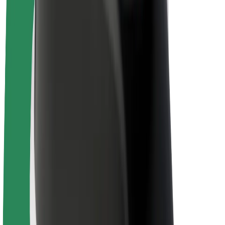
E-kolesa
Bolt Plus
Zasluži z Bolt
Vozniki
Zaslužki za voznike
Dostavljavci
Zaslužki za dostavljavce
Ponudniki Bolt Food
Vozni parki
Franšize
Podjetje
Zaposlitve