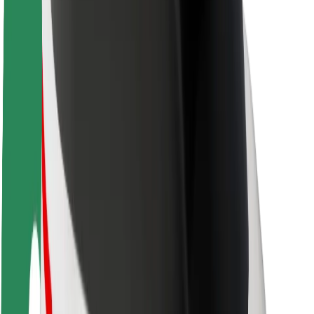
O Boltu
Trajnost pri Boltu
Projekt Zero
Blog
Novinarsko središče
Smernice blagovne znamke
Poslanstvo
Odnosi z vlagatelji
Vodstvo
Blagovna znamka
Mediji
Urban Fund
Varnost