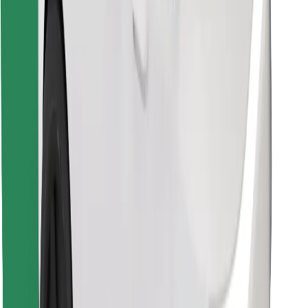
Najdi svojo najljubšo hrano!
Prenesi aplikacijo Bolt Food