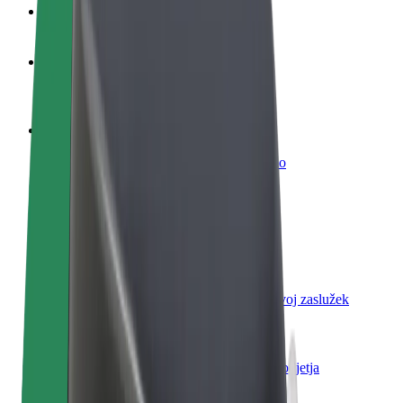
FAQ
Postani voznik
Zasluži denar pod svojimi pogoji
Postanite kurir
Dostavljaj hrano in prejmi tedensko plačilo
Dodaj restavracijo ali trgovino
Dosezi več strank in zvišaj zaslužek
Prijavi se kot lastnik voznega parka
Dodaj svoj vozni park v Bolt in povečaj svoj zaslužek
Bolt za podjetja
Boltovi izdelki in storitve za rast tvojega podjetja