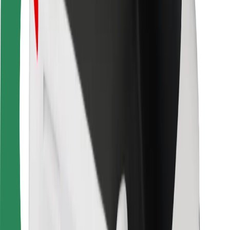
Varnost potnikov
Varnost voznikov
Varnost skirojev
Varnostni kotiček
Mesta
Lokacije
Rešitve za mesto
Letališča
Bolt polnilne postaje
Pomoč
Za potnike
Za voznike