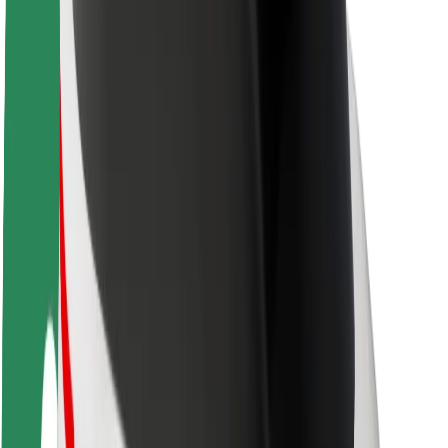
O Boltu
Trajnost pri Boltu
Projekt Zero
Blog
Novinarsko središče
Smernice blagovne znamke
Poslanstvo
Odnosi z vlagatelji
Vodstvo
Blagovna znamka
Mediji
Urban Fund
Varnost