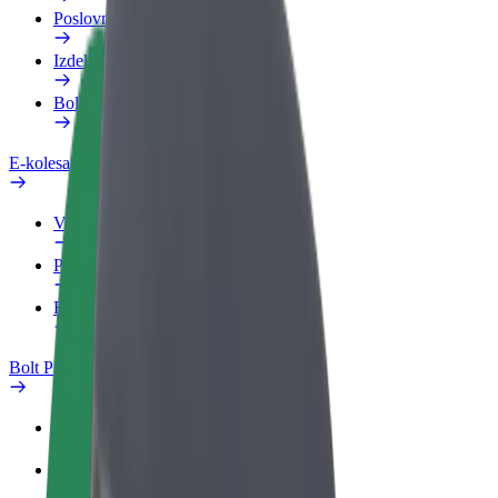
Poslovni profil
Izdelki
Bolt Food za podjetja
E-kolesa
Varnostni kotiček
Prijavi težavo
FAQ
Bolt Plus
Prednosti
Kako se pridružiti