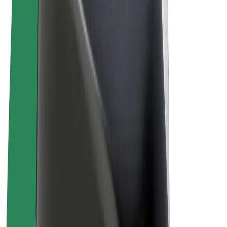
Pogoji poslovanja
Zasebnost
Piškotki
© 2026 Bolt Technology OÜ
Izdelki
Vožnje
Skiroji
Bolt Market
Bolt Hrana
Bolt Drive
Bolt za podjetja