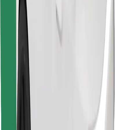
Najdi svojo najljubšo hrano!
Prenesi aplikacijo Bolt Food