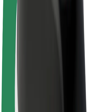
E-kolesa
Bolt Plus
Zasluži z Bolt
Vozniki
Zaslužki za voznike
Dostavljavci
Zaslužki za dostavljavce
Ponudniki Bolt Food
Vozni parki
Franšize
Podjetje
Zaposlitve