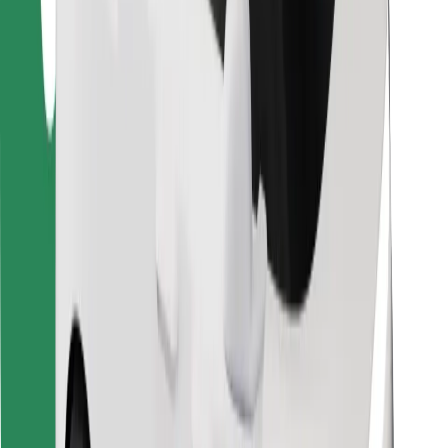
Za dostavljavce
Bolt Food
Za lastnike voznih parkov
Za restavracije
Bolt za podjetja
Drugo
Dobavitelji
Pogoji poslovanja
Piškotki
Varnost
Do vožnje v nekaj minutah!
Prenesi aplikacijo Bolt