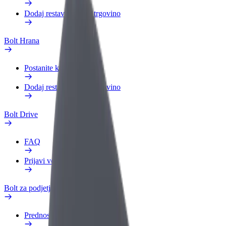
Dodaj restavracijo ali trgovino
Bolt Hrana
Postanite kurir
Dodaj restavracijo ali trgovino
Bolt Drive
FAQ
Prijavi vozilo
Bolt za podjetja
Prednosti