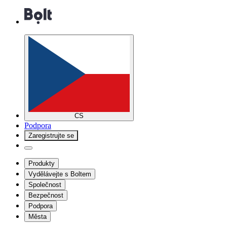
CS
Podpora
Zaregistrujte se
Produkty
Vydělávejte s Boltem
Společnost
Bezpečnost
Podpora
Města