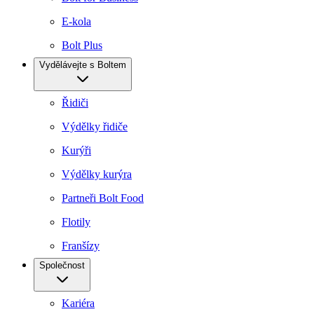
E-kola
Bolt Plus
Vydělávejte s Boltem
Řidiči
Výdělky řidiče
Kurýři
Výdělky kurýra
Partneři Bolt Food
Flotily
Franšízy
Společnost
Kariéra