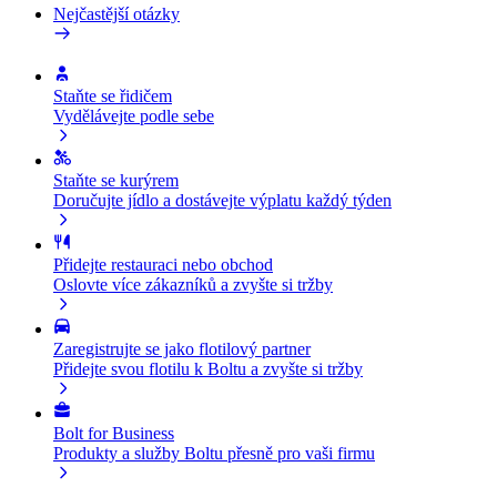
Nejčastější otázky
Staňte se řidičem
Vydělávejte podle sebe
Staňte se kurýrem
Doručujte jídlo a dostávejte výplatu každý týden
Přidejte restauraci nebo obchod
Oslovte více zákazníků a zvyšte si tržby
Zaregistrujte se jako flotilový partner
Přidejte svou flotilu k Boltu a zvyšte si tržby
Bolt for Business
Produkty a služby Boltu přesně pro vaši firmu