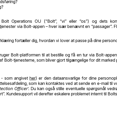
edsføring?
g?
an Bolt Operations OU (“Bolt”, “vi” eller “os”) og dets ko
stjenester via Bolt-appen – hver især benævnt en “passager”. 
rklæring fortæller dig, hvordan vi lover at passe på dine persono
ruger Bolt-platformen til at bestille og få en tur via Bolt-appe
g af Bolt-tjenesterne, som bliver gjort tilgængelige for dit marked
ed - som angivet
her
) er den dataansvarlige for dine personopl
elsesafdeling, som kan kontaktes ved at sende en e-mail til v
tection Officer
’. Du kan også stille eventuelle spørgsmål vedr
 Kundesupport vil derefter eskalere problemet internt til Bolts j