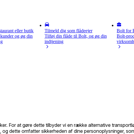
staurant eller butik
Tilmeld dig som flådeejer
Bolt for
 kunder og øg din
Tilføj din flåde til Bolt, og øg din
Bolt-prod
ng
indtjening
virksom
r. For at gøre dette tilbyder vi en række alternative transportlø
et, og dette omfatter sikkerheden af dine personoplysninger, so