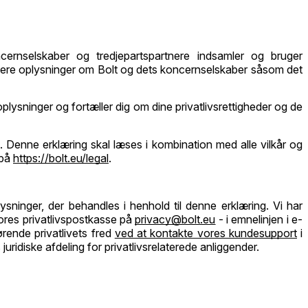
ncernselskaber og tredjepartspartnere indsamler og bruger
Flere oplysninger om Bolt og dets koncernselskaber såsom det
plysninger og fortæller dig om dine privatlivsrettigheder og de
n. Denne erklæring skal læses i kombination med alle vilkår og
 på
https://bolt.eu/legal
.
ysninger, der behandles i henhold til denne erklæring. Vi har
ores privatlivspostkasse på
privacy@bolt.eu
- i emnelinjen i e-
ørende privatlivets fred
ved at kontakte vores kundesupport
i
uridiske afdeling for privatlivsrelaterede anliggender.