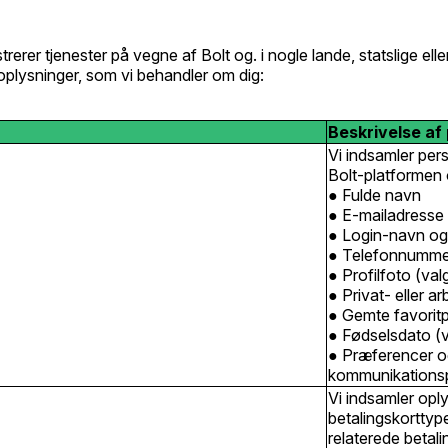
trerer tjenester på vegne af Bolt og. i nogle lande, statslige elle
oplysninger, som vi behandler om dig:
Beskrivelse af
Vi indsamler pers
Bolt-platformen 
Fulde navn
E-mailadresse
Login-navn o
Telefonnumme
Profilfoto (valg
Privat- eller a
Gemte favoritpl
Fødselsdato (va
Præferencer og
kommunikationsp
Vi indsamler opl
betalingskortty
relaterede betal