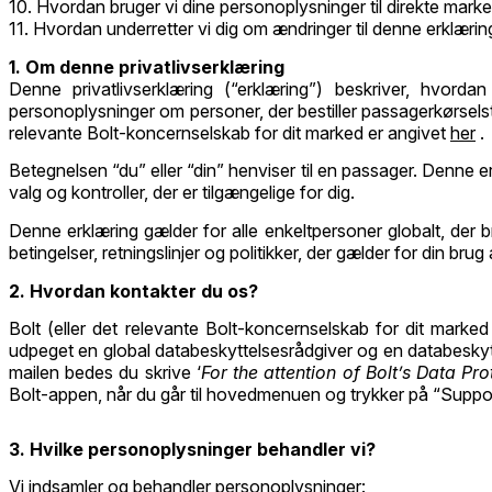
10. Hvordan bruger vi dine personoplysninger til direkte mark
11. Hvordan underretter vi dig om ændringer til denne erklærin
1. Om denne privatlivserklæring
Denne privatlivserklæring (“erklæring”) beskriver, hvord
personoplysninger om personer, der bestiller passagerkørsel
relevante Bolt-koncernselskab for dit marked er angivet
her
.
Betegnelsen “du” eller “din” henviser til en passager. Denne e
valg og kontroller, der er tilgængelige for dig.
Denne erklæring gælder for alle enkeltpersoner globalt, der b
betingelser, retningslinjer og politikker, der gælder for din bru
2. Hvordan kontakter du os?
Bolt (eller det relevante Bolt-koncernselskab for dit mark
udpeget en global databeskyttelsesrådgiver og en databeskytt
mailen bedes du skrive ‘
For the attention of Bolt’s Data Pro
Bolt-appen, når du går til hovedmenuen og trykker på “Support”.
3. Hvilke personoplysninger behandler vi?
Vi indsamler og behandler personoplysninger: