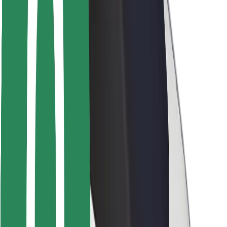
Seguridad para conductores
Seguridad para patinetes
Safety Lab
Ciudades
Dónde estamos
Soluciones para las ciudades
Aeropuertos
Estaciones de carga de Bolt
Soporte
Para usuarios
Para conductores
Para repartidores