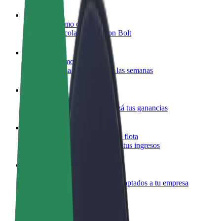
Colaborar como conductor
Gana dinero colaborando con Bolt
Colaborar como repartidor
Repartí comida y cobrá todas las semanas
Añadir un restaurante o tienda
Llegá a más clientes y maximizá tus ganancias
Registrarse como propietario de flota
Añadí tu flota a Bolt y potenciá tus ingresos
Bolt para empresas
Productos y servicios de Bolt adaptados a tu empresa