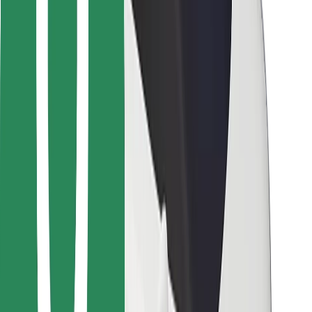
Bolt Food
Para propietarios de flota
Para restaurantes
Bolt para empresas
Otros
Proveedores
Términos y Condiciones
Cookies
Seguridad
¡Conseguí un viaje en minutos!
Descargar la app de Bolt
Encontrá tu comida favorita