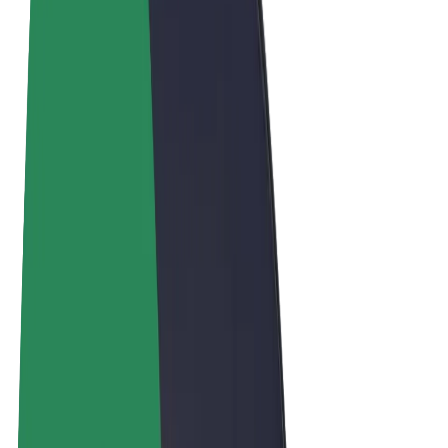
Términos y Condiciones
Privacidad
Cookies
© 2026 Bolt Technology OÜ
Productos
Viajes
Patinetes
Bolt Market
Bolt Food
Bolt Drive
Bolt para empresas
Bicis