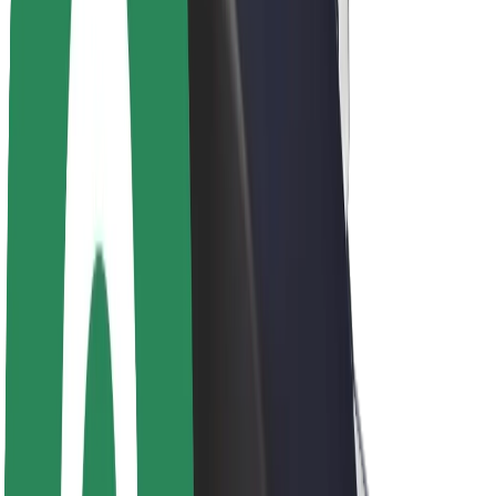
Sostenibilidad en Bolt
Project Zero
Blog
Sala de prensa
Directrices de la marca
Misión
Relación con inversores
Liderazgo
Marca
Medios
Fondo Urbano
Seguridad
Seguridad para usuarios