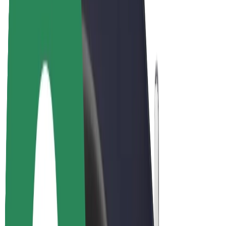
Bolt Plus
Colabora con Bolt
Conductores
Ingresos de conductor/a
Repartidores
Ingresos de repartidor
Comercios de Bolt Food
Flotas
Franquicias
Empresa
Trabajá con nosotros
Acerca de Bolt