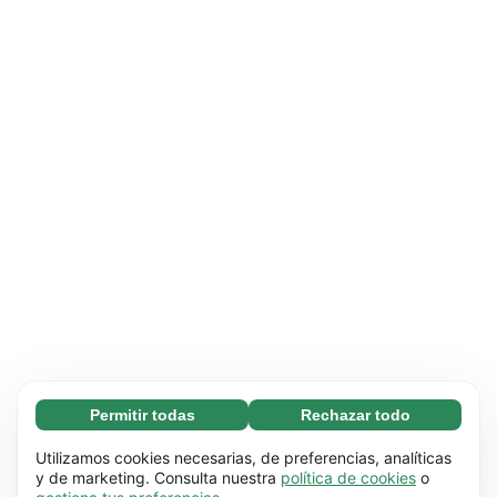
Permitir todas
Rechazar todo
Necesarias (65)
Las cookies necesarias ayudan a que nuestra
Más información
Utilizamos cookies necesarias, de preferencias, analíticas
página web funcione correctamente, pues
y de marketing. Consulta nuestra
política de cookies
o