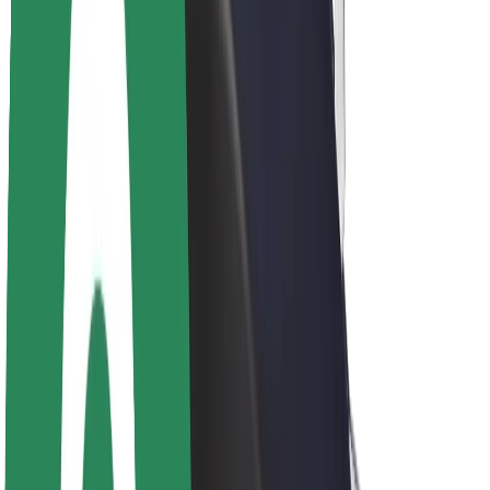
Acerca de Bolt
Sostenibilidad en Bolt
Project Zero
Blog
Sala de prensa
Directrices de la marca
Misión
Relación con inversores
Liderazgo
Marca
Medios
Fondo Urbano
Seguridad