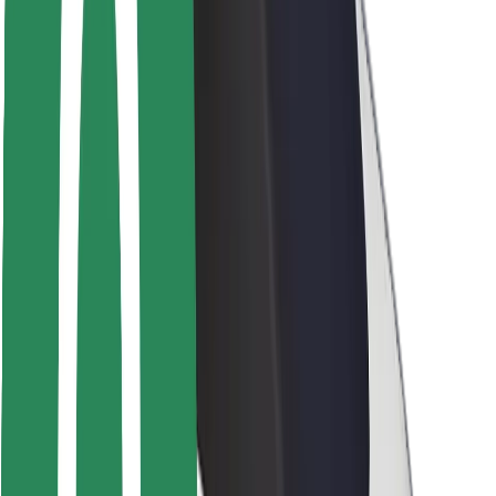
Seguridad para usuarios
Seguridad para conductores
Seguridad para patinetes
Safety Lab
Ciudades
Dónde estamos
Soluciones para las ciudades
Aeropuertos
Estaciones de carga de Bolt
Soporte
Para usuarios
Para conductores