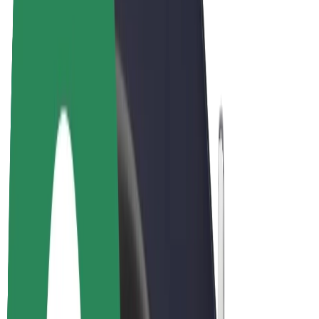
Bicis
Bolt Plus
Colabora con Bolt
Conductores
Ingresos de conductor/a
Repartidores
Ingresos de repartidor
Comercios de Bolt Food
Flotas
Franquicias
Empresa
Trabajá con nosotros