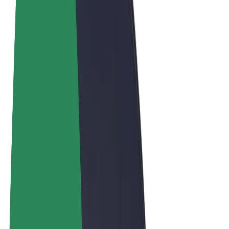
Términos y Condiciones
Privacidad
Cookies
© 2026 Bolt Technology OÜ
Productos
Viajes
Patinetes
Bolt Market
Bolt Food
Bolt Drive
Bolt para empresas