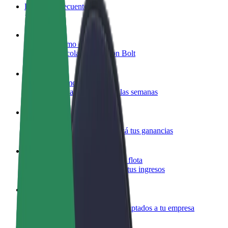
Preguntas frecuentes
Colaborar como conductor
Gana dinero colaborando con Bolt
Colaborar como repartidor
Repartí comida y cobrá todas las semanas
Añadir un restaurante o tienda
Llegá a más clientes y maximizá tus ganancias
Registrarse como propietario de flota
Añadí tu flota a Bolt y potenciá tus ingresos
Bolt para empresas
Productos y servicios de Bolt adaptados a tu empresa