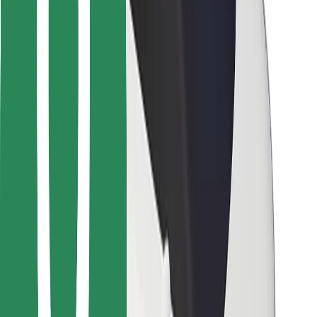
Para repartidores
Bolt Food
Para propietarios de flota
Para restaurantes
Bolt para empresas
Otros
Proveedores
Términos y Condiciones
Cookies
Seguridad
¡Conseguí un viaje en minutos!
Descargar la app de Bolt