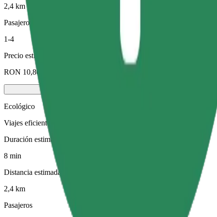
2,4 km
Pasajeros
1-4
Precio estimado
RON 10,80
Ecológico
Viajes eficientes en vehículos híbridos y eléctricos
Duración estimada del viaje
8 min
Distancia estimada
2,4 km
Pasajeros