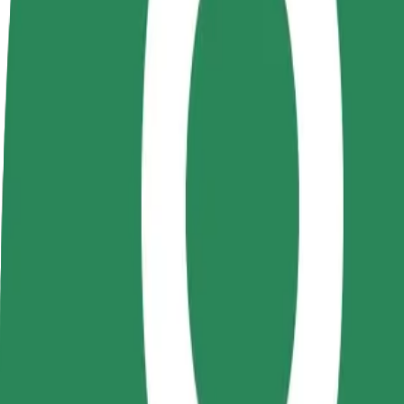
Preguntas frecuentes
Colaborar como conductor
Colaborar como repartidor
Añ
Gana dinero colaborando
Repartí comida y cobrá todas las
Ll
con Bolt
semanas
ga
Cómo ir de Palas Campus a Gara Nicolina
¿Buscás la mejor forma de ir de Palas Campus a Gara Nicolina? Explorá
Origen
Palas Campus
Destino
Gara Nicolina
Comodidad y confort a un botón de distancia
Bolt