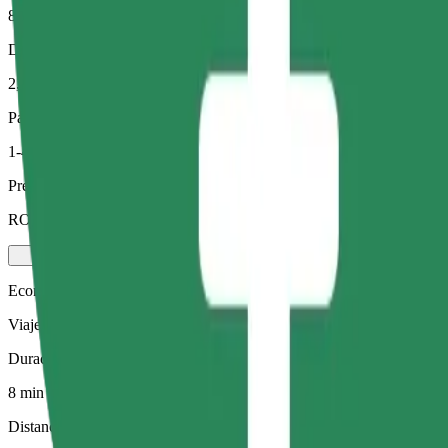
8 min
Distancia estimada
2,4 km
Pasajeros
1-4
Precio estimado
RON 17,50
Economy
Viajes asequibles en coches estándar
Duración estimada del viaje
8 min
Distancia estimada