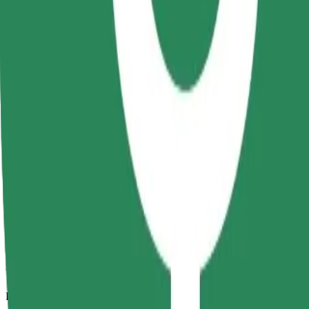
Viajes fiables en coches estándar de tamaño medio.
Duración estimada del viaje
8 min
Distancia estimada
2,4 km
Pasajeros
1-4
Precio estimado
RON 13,70
Comfort
Viajes en coches con más espacio para equipaje y para estirar las pier
Duración estimada del viaje