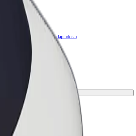
olt para empresas
roductos y servicios de Bolt adaptados a
u empresa