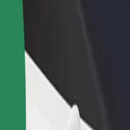
adir un restaurante o tienda
Registrarse como propietario de
B
egá a más clientes y maximizá tus
flota
P
nancias
Añadí tu flota a Bolt y potenciá tus
t
ingresos
 nuestros servicios y encontrá la opción perfecta para tu viaje.
Descargá la app de Bolt