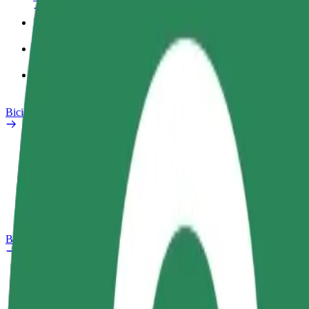
Perfil de trabajo
Productos
Bolt Food para empresas
Bicis
Safety Lab
Informar de un problema
Preguntas frecuentes
Bolt Plus
Beneficios
Cómo unirse