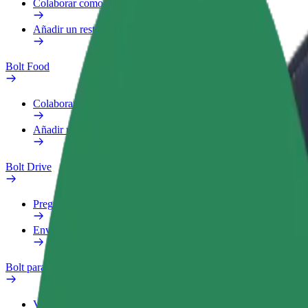
Colaborar como repartidor
Añadir un restaurante o tienda
Bolt Food
Colaborar como repartidor
Añadir un restaurante o tienda
Bolt Drive
Preguntas frecuentes
Enviar aviso sobre un vehículo
Bolt para empresas
Ventajas