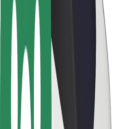
Seguridad para usuarios
Seguridad para conductores
Seguridad para patinetes
Safety Lab
Ciudades
Dónde estamos
Soluciones para las ciudades
Aeropuertos
Estaciones de carga de Bolt
Soporte
Para usuarios
Para conductores