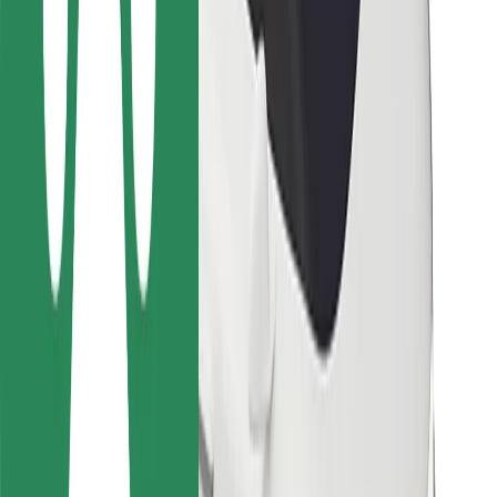
Para repartidores
Bolt Food
Para propietarios de flota
Para restaurantes
Bolt para empresas
Otros
Proveedores
Términos y Condiciones
Cookies
Seguridad
¡Conseguí un viaje en minutos!
Descargar la app de Bolt