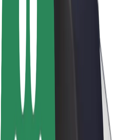
Acerca de Bolt
Sostenibilidad en Bolt
Project Zero
Blog
Sala de prensa
Directrices de la marca
Misión
Relación con inversores
Liderazgo
Marca
Medios
Fondo Urbano
Seguridad