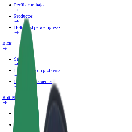
Perfil de trabajo
Productos
Bolt Food para empresas
Bicis
Safety Lab
Informar de un problema
Preguntas frecuentes
Bolt Plus
Beneficios
Cómo unirse