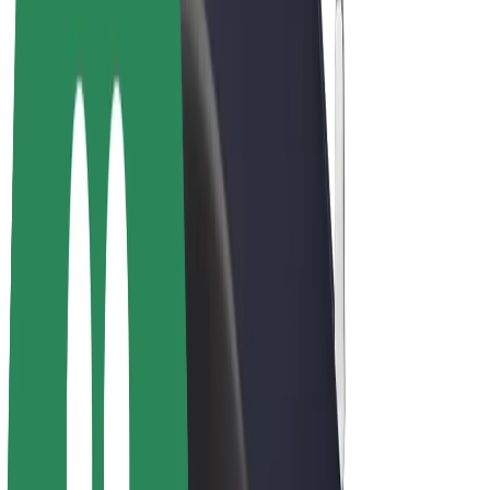
Bicis
Bolt Plus
Colabora con Bolt
Conductores
Ingresos de conductor/a
Repartidores
Ingresos de repartidor
Comercios de Bolt Food
Flotas
Franquicias
Empresa
Trabajá con nosotros