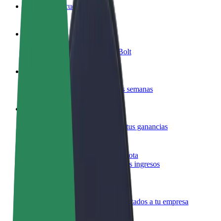
Preguntas frecuentes
Colaborar como conductor
Gana dinero colaborando con Bolt
Colaborar como repartidor
Repartí comida y cobrá todas las semanas
Añadir un restaurante o tienda
Llegá a más clientes y maximizá tus ganancias
Registrarse como propietario de flota
Añadí tu flota a Bolt y potenciá tus ingresos
Bolt para empresas
Productos y servicios de Bolt adaptados a tu empresa