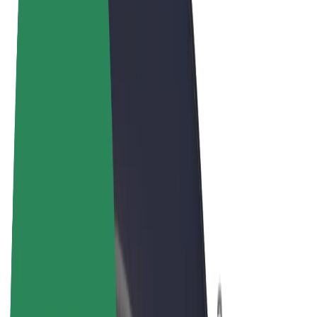
Términos y Condiciones
Privacidad
Cookies
© 2026 Bolt Technology OÜ
Productos
Viajes
Patinetes
Bolt Market
Bolt Food
Bolt Drive
Bolt para empresas